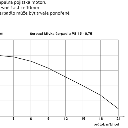
epelná pojistka motoru
evné částice 10mm
erpadlo může být trvale ponořené
: