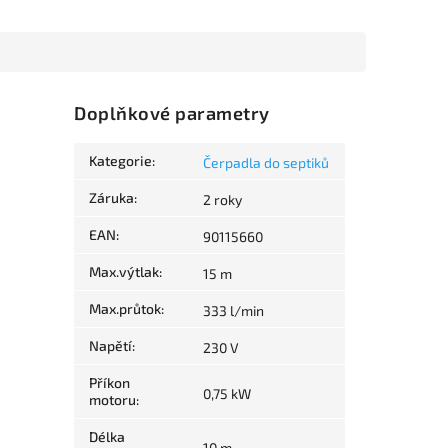
Doplňkové parametry
Kategorie
:
Čerpadla do septiků
Záruka
:
2 roky
EAN
:
90115660
Max.výtlak
:
15 m
Max.průtok
:
333 l/min
Napětí
:
230 V
Příkon
0,75 kW
motoru
:
Délka
10 m