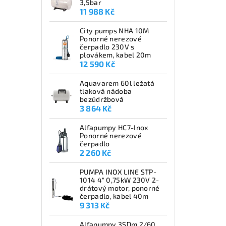
3,5bar
11 988 Kč
City pumps NHA 10M
Ponorné nerezové
čerpadlo 230V s
plovákem, kabel 20m
12 590 Kč
Aquavarem 60l ležatá
tlaková nádoba
bezúdržbová
3 864 Kč
Alfapumpy HC7-Inox
Ponorné nerezové
čerpadlo
2 260 Kč
PUMPA INOX LINE STP-
1014 4" 0,75kW 230V 2-
drátový motor, ponorné
čerpadlo, kabel 40m
9 313 Kč
Alfapumpy 3SDm 2/60