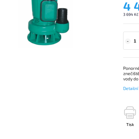
4 
3 694 Kč
Ponorné
znečiště
vody do
Detailn
Tisk