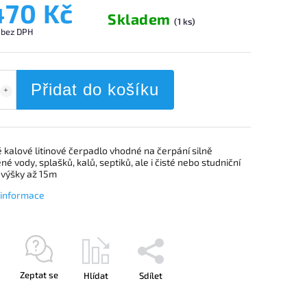
470 Kč
Skladem
(1 ks)
 bez DPH
Přidat do košíku
 kalové litinové čerpadlo vhodné na čerpání silně
né vody, splašků, kalů, septiků, ale i čisté nebo studniční
 výšky až 15m
í informace
Zeptat se
Hlídat
Sdílet