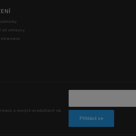
ŽENÍ
podmínky
í od smlouvy
 reklamace
ormace o nových produktech na
Přihlásit se