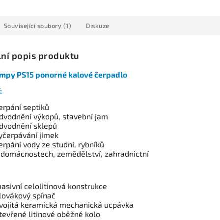
Související soubory (1)
Diskuze
lní popis produktu
mpy PS15 ponorné kalové čerpadlo
:
erpání septiků
dvodnění výkopů, stavební jam
dvodnění sklepů
yčerpávání jímek
erpání vody ze studní, rybníků
 domácnostech, zemědělství, zahradnictní
asivní celolitinová konstrukce
lovákový spínač
vojitá keramická mechanická ucpávka
tevřené litinové oběžné kolo