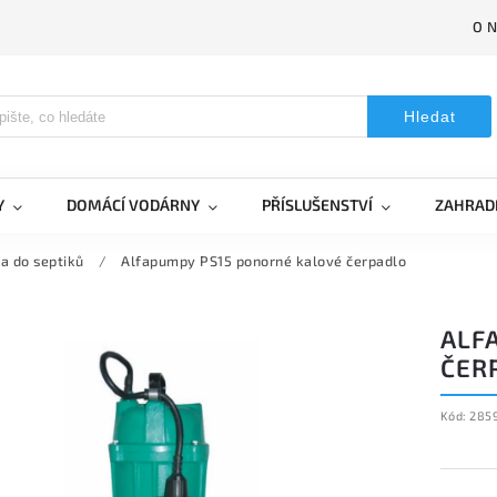
O 
Hledat
Y
DOMÁCÍ VODÁRNY
PŘÍSLUŠENSTVÍ
ZAHRAD
a do septiků
/
Alfapumpy PS15 ponorné kalové čerpadlo
ALF
ČER
Kód:
285