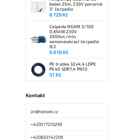
kabel 25m, 230V ponorné
3" čerpadlo
6 729 Kč
Calpeda NGXM 3/100
0,65kW 230V
2900ot./min.
samonasávací čerpadlo
IE2
6 010 Kč
PE trubka 32x4,4 LDPE
PE40 SDR7,4 PN10
51 Kč
Kontakt
jiri
@
helisek.cz
+420577210299
+420603142209