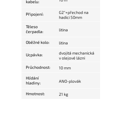
kabelu
:
G2"+přechod na
Připojení
:
hadici 50mm
Těleso
litina
čerpadla
:
Oběžné kolo
:
litina
dvojitá mechanická
Ucpávka
:
v olejové lázni
Průchodnost
:
10 mm
Hlídání
ANO-plovák
hladiny
:
Hmotnost
:
21 kg