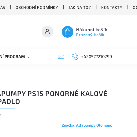
NÁS
OBCHODNÍ PODMÍNKY
JAK NA TO?
KONTAKTY
O
Nákupní košík
Prázdný košík
NÍ PROGRAM
NÁHRADNÍ DÍLY
+420577210299
PRŮMYSLOVÁ TECHNIKA
APUMPY PS15 PONORNÉ KALOVÉ
PADLO
9
Značka:
Alfapumpy Olomouc