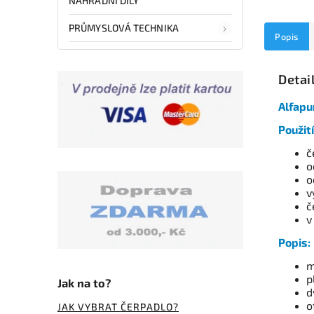
NÁHRADNÍ DÍLY
PRŮMYSLOVÁ TECHNIKA
Popis
Detai
Alfapu
Použití
č
o
o
v
č
v
Popis:
m
p
Jak na to?
d
o
JAK VYBRAT ČERPADLO?