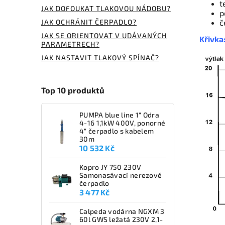
t
JAK DOFOUKAT TLAKOVOU NÁDOBU?
p
JAK OCHRÁNIT ČERPADLO?
č
JAK SE ORIENTOVAT V UDÁVANÝCH
Křivka
PARAMETRECH?
JAK NASTAVIT TLAKOVÝ SPÍNAČ?
Top 10 produktů
PUMPA blue line 1" Odra
4-16 1,1kW 400V, ponorné
4" čerpadlo s kabelem
30m
10 532 Kč
Kopro JY 750 230V
Samonasávací nerezové
čerpadlo
3 477 Kč
Calpeda vodárna NGXM 3
60l GWS ležatá 230V 2,1-