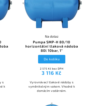
Na dotaz
0
Pumpa SMP-H 80/10
ádoba
horizontální tlaková nádoba
80l 10bar, 1"
Do košíku
2 575 Kč bez DPH
3 116 Kč
y s
Vyrovnávací tlakové nádoby s
né k
vyměnitelným vakem. Vhodné k
domácím vodárnám.