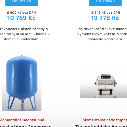
Do košíku
Do košíku
8 900 Kč bez DPH
16 345 Kč bez DPH
10 769 Kč
19 778 Kč
rovnávací tlakové nádoby s
Vyrovnávací tlakové nádob
ěnitelným vakem. Vhodné k
vyměnitelným vakem. Vhod
domácím vodárnám.
domácím vodárnám.
Momentálně nedostupné
Momentálně nedostupn
ková nádoba Aquapress
Tlaková nádoba Aquap