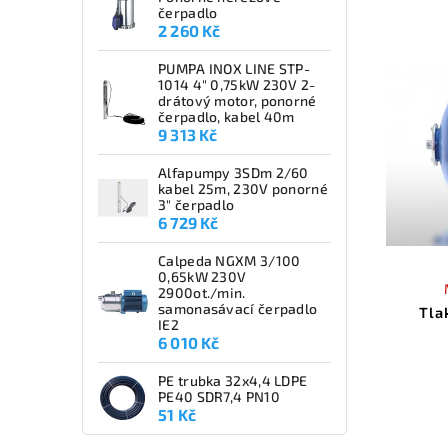
čerpadlo
2 260 Kč
PUMPA INOX LINE STP-
1014 4" 0,75kW 230V 2-
drátový motor, ponorné
čerpadlo, kabel 40m
9 313 Kč
Alfapumpy 3SDm 2/60
kabel 25m, 230V ponorné
3" čerpadlo
6 729 Kč
Calpeda NGXM 3/100
0,65kW 230V
2900ot./min.
samonasávací čerpadlo
Tla
IE2
6 010 Kč
PE trubka 32x4,4 LDPE
PE40 SDR7,4 PN10
51 Kč