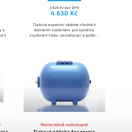
3 826 Kč bez DPH
4 630 Kč
Tlaková expanzní nádoba vhodná k
y s
domácím vodárnám, pro systémy
né k
zvyšování tlaku, zavlažovací a požární
systémy, dále jako ochrana proti rázu
v potrubí. Provozní tlak 10 barů.
é
Momentálně nedostupné
ress
Tlaková nádoba Aquapress