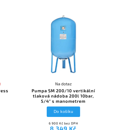
é
Na dotaz
ress
Pumpa SM 200/10 vertikální
tlaková nádoba 200l 10bar,
5/4" s manometrem
Do košíku
6 900 Kč bez DPH
8 349 Kč