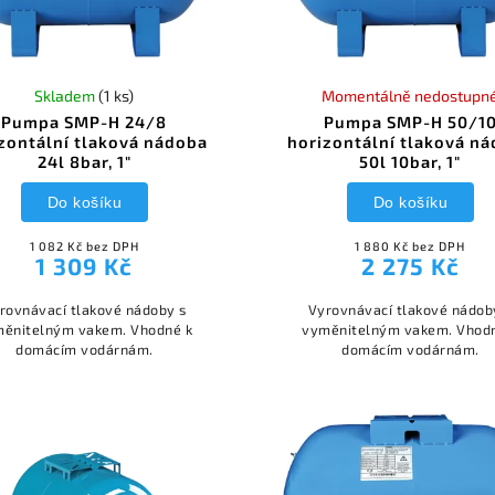
Skladem
(1 ks)
Momentálně nedostupn
Pumpa SMP-H 24/8
Pumpa SMP-H 50/1
zontální tlaková nádoba
horizontální tlaková n
24l 8bar, 1"
50l 10bar, 1"
Do košíku
Do košíku
1 082 Kč bez DPH
1 880 Kč bez DPH
1 309 Kč
2 275 Kč
rovnávací tlakové nádoby s
Vyrovnávací tlakové nádob
ěnitelným vakem. Vhodné k
vyměnitelným vakem. Vhod
domácím vodárnám.
domácím vodárnám.