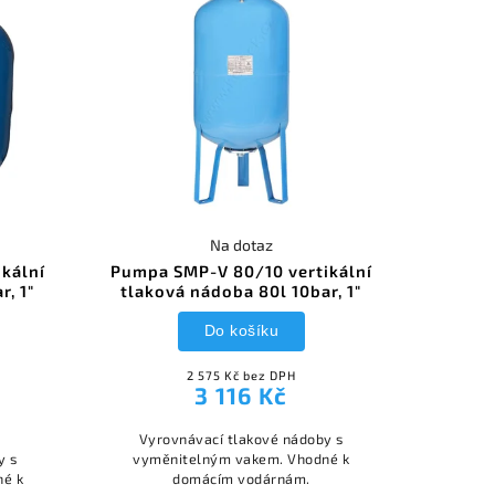
Na dotaz
kální
Pumpa SMP-V 80/10 vertikální
r, 1"
tlaková nádoba 80l 10bar, 1"
Do košíku
2 575 Kč bez DPH
3 116 Kč
Vyrovnávací tlakové nádoby s
y s
vyměnitelným vakem. Vhodné k
né k
domácím vodárnám.