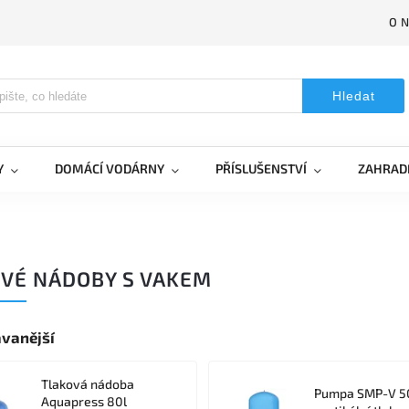
O 
Hledat
Y
DOMÁCÍ VODÁRNY
PŘÍSLUŠENSTVÍ
ZAHRAD
VÉ NÁDOBY S VAKEM
vanější
Tlaková nádoba
Pumpa SMP-V 5
Aquapress 80l