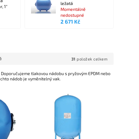
vá
ležatá
, 1"
Momentálně
nedostupné
2 671 Kč
31
položek celkem
ě
n. Doporučujeme tlakovou nádobu s pryžovým EPDM nebo
chto nádob je vyměnitelný vak.