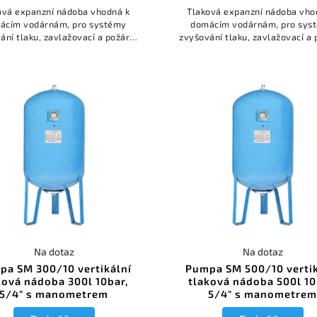
ová expanzní nádoba vhodná k
Tlaková expanzní nádoba vho
ácím vodárnám, pro systémy
domácím vodárnám, pro sys
ání tlaku, zavlažovací a požární
zvyšování tlaku, zavlažovací a 
y, dále jako ochrana proti rázu
systémy, dále jako ochrana pro
otrubí. Provozní tlak 10 barů.
v potrubí. Provozní tlak 10 b
Na dotaz
Na dotaz
pa SM 300/10 vertikální
Pumpa SM 500/10 vertik
ková nádoba 300l 10bar,
tlaková nádoba 500l 10
5/4" s manometrem
5/4" s manometre