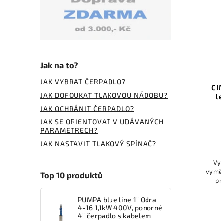
Jak na to?
JAK VYBRAT ČERPADLO?
CI
JAK DOFOUKAT TLAKOVOU NÁDOBU?
l
JAK OCHRÁNIT ČERPADLO?
JAK SE ORIENTOVAT V UDÁVANÝCH
PARAMETRECH?
JAK NASTAVIT TLAKOVÝ SPÍNAČ?
Vy
vymě
Top 10 produktů
p
zd
PUMPA blue line 1" Odra
4-16 1,1kW 400V, ponorné
4" čerpadlo s kabelem