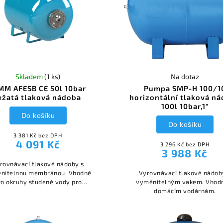
Skladem
(1 ks)
Na dotaz
MM AFESB CE 50l 10bar
Pumpa SMP-H 100/1
ežatá tlaková nádoba
horizontální tlaková n
100l 10bar,1"
Do košíku
Do košíku
3 381 Kč bez DPH
4 091 Kč
3 296 Kč bez DPH
3 988 Kč
rovnávací tlakové nádoby s
nitelnou membránou. Vhodné
Vyrovnávací tlakové nádob
ro okruhy studené vody pro
vyměnitelným vakem. Vhod
ravotně technické instalace.
domácím vodárnám.