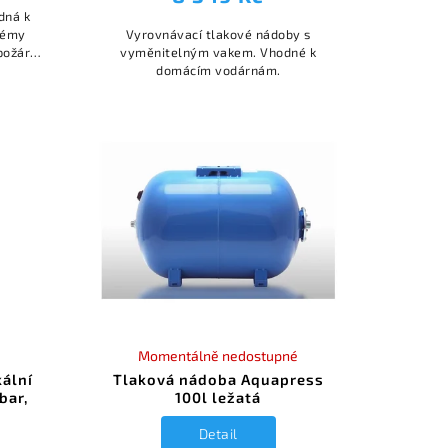
dná k
témy
Vyrovnávací tlakové nádoby s
požární
vyměnitelným vakem. Vhodné k
ti rázu
domácím vodárnám.
arů.
Momentálně nedostupné
ální
Tlaková nádoba Aquapress
bar,
100l ležatá
m
Detail