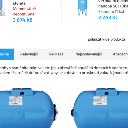
vertikální tlako
stojatá
nádoba 50l 10bar
Momentálně
Skladem
(1 ks)
nedostupné
2 243 Kč
3 674 Kč
Zobrazit více produktů
ujeme
Nejlevnější
Nejdražší
Nejprodávanější
Abecedn
doby s vyměnitelným vakem jsou převážně součástí domácích vodáre
vakem 3x ročně dofoukávat, aby se zabránilo prasknutí vaku. Výhoda tě