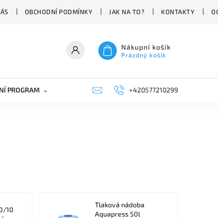
NÁS
OBCHODNÍ PODMÍNKY
JAK NA TO?
KONTAKTY
O
Nákupní košík
Prázdný košík
NÍ PROGRAM
NÁHRADNÍ DÍLY
+420577210299
PRŮMYSLOVÁ TECHNIKA
Tlaková nádoba
0/10
Aquapress 50l