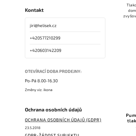
Tlak
Kontakt
dom
zvyšov
systém
jiri
@
helisek.cz
v p
+420577210299
+420603142209
OTEVÍRACÍ DOBA PRODEJNY:
Po-Pá 8.00-16.30
Změny viz. ikona
Ochrana osobních údajů
Pum
OCHRANA OSOBNÍCH ÚDAJŮ (GDPR)
tla
23.5.2018
GDPR-ŽÁDOST SUBJEKTU