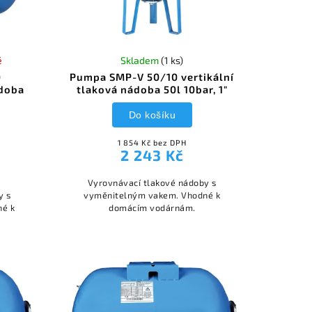
é
Skladem
(1 ks)
0
Pumpa SMP-V 50/10 vertikální
ádoba
tlaková nádoba 50l 10bar, 1"
Do košíku
1 854 Kč bez DPH
2 243 Kč
Vyrovnávací tlakové nádoby s
y s
vyměnitelným vakem. Vhodné k
né k
domácím vodárnám.