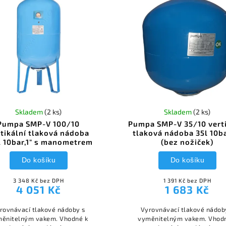
Skladem
(2 ks)
Skladem
(2 ks)
Pumpa SMP-V 100/10
Pumpa SMP-V 35/10 verti
rtikální tlaková nádoba
tlaková nádoba 35l 10ba
l 10bar,1" s manometrem
(bez nožiček)
Do košíku
Do košíku
3 348 Kč bez DPH
1 391 Kč bez DPH
4 051 Kč
1 683 Kč
rovnávací tlakové nádoby s
Vyrovnávací tlakové nádob
ěnitelným vakem. Vhodné k
vyměnitelným vakem. Vhod