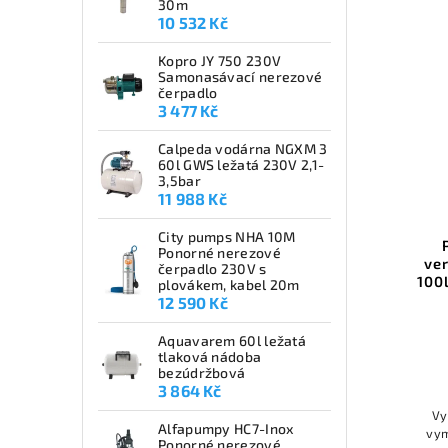
30m
10 532 Kč
Kopro JY 750 230V
Samonasávací nerezové
čerpadlo
3 477 Kč
Calpeda vodárna NGXM 3
60l GWS ležatá 230V 2,1-
3,5bar
11 988 Kč
City pumps NHA 10M
Ponorné nerezové
ve
čerpadlo 230V s
100
plovákem, kabel 20m
12 590 Kč
Aquavarem 60l ležatá
tlaková nádoba
bezúdržbová
3 864 Kč
Vy
Alfapumpy HC7-Inox
vym
Ponorné nerezové