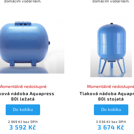
domácím vodárnám.
domácím vodárnám.
Momentálně nedostupné
Momentálně nedostupn
ková nádoba Aquapress
Tlaková nádoba Aquap
80l ležatá
80l stojatá
Do košíku
Do košíku
2 969 Kč bez DPH
3 036 Kč bez DPH
3 592 Kč
3 674 Kč