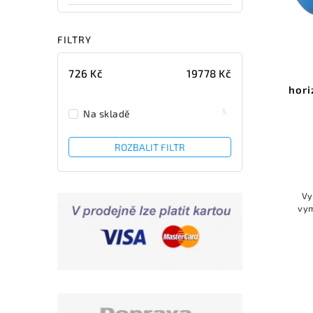
FILTRY
726
Kč
19778
Kč
hori
5
Na skladě
ROZBALIT FILTR
Vy
vym