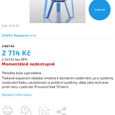
2 857 Kč
Kód:
AFCV50
Značka:
Aquapress s.r.l.
2 857 Kč
2 714 Kč
2 243 Kč bez DPH
Momentálně nedostupné
Položka byla vyprodána…
Tlaková expanzní nádoba vhodná k domácím vodárnám, pro systémy
zvyšování tlaku, zavlažovací a požární systémy, dále jako ochrana
proti rázu v potrubí. Provozní tlak 10 barů.
Detailní informace