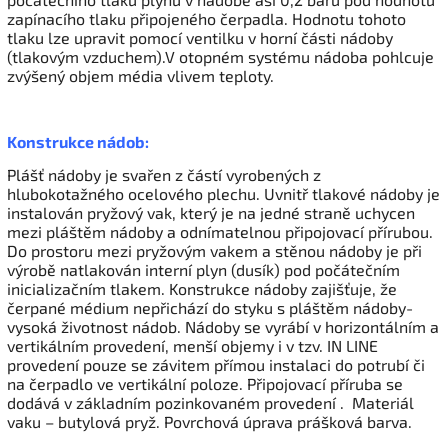
zapínacího tlaku připojeného čerpadla. Hodnotu tohoto
tlaku lze upravit pomocí ventilku v horní části nádoby
(tlakovým vzduchem).V otopném systému nádoba pohlcuje
zvýšený objem média vlivem teploty.
Konstrukce nádob:
Plášť nádoby je svařen z částí vyrobených z
hlubokotažného ocelového plechu. Uvnitř tlakové nádoby je
instalován pryžový vak, který je na jedné straně uchycen
mezi pláštěm nádoby a odnímatelnou připojovací přírubou.
Do prostoru mezi pryžovým vakem a stěnou nádoby je při
výrobě natlakován interní plyn (dusík) pod počátečním
inicializačním tlakem. Konstrukce nádoby zajišťuje, že
čerpané médium nepřichází do styku s pláštěm nádoby-
vysoká životnost nádob. Nádoby se vyrábí v horizontálním a
vertikálním provedení, menší objemy i v tzv. IN LINE
provedení pouze se závitem přímou instalaci do potrubí či
na čerpadlo ve vertikální poloze. Připojovací příruba se
dodává v základním pozinkovaném provedení . Materiál
vaku – butylová pryž. Povrchová úprava prášková barva.