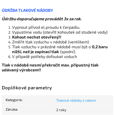
ÚDRŽBA TLAKOVÉ NÁDOBY
Údržbu doporučujeme provádět 3x za rok.
Vypnout přívod el.proudu k čerpadlu.
Vypustíme vodu (otevřít kohoutek od studené vody)
Kohout nechat otevřený!!
Změřit tlak vzduchu v nádobě (ventilkem)
Tlak vzduchu v prázdné nádobě musí být o
0,2 baru
nižší, než je zapínací tlak
(spodní).
V případě potřeby dofoukat vzduch
Tlak v nádobě nesmí překročit max. přípustný tlak
udávaný výrobcem!!
Doplňkové parametry
Kategorie
:
Tlakové nádoby s vakem
Záruka
:
2 roky