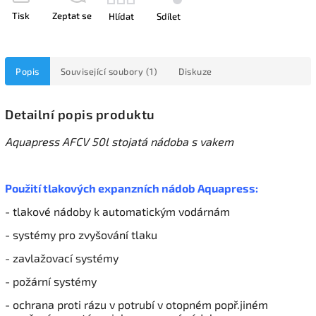
Tisk
Zeptat se
Hlídat
Sdílet
Popis
Související soubory (1)
Diskuze
Detailní popis produktu
Aquapress AFCV 50l stojatá nádoba s vakem
Použití tlakových expanzních nádob Aquapress:
- tlakové nádoby k automatickým vodárnám
- systémy pro zvyšování tlaku
- zavlažovací systémy
- požární systémy
- ochrana proti rázu v potrubí v otopném popř.jiném