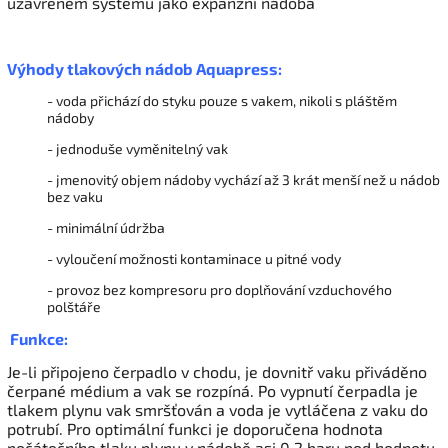
uzavřeném systému jako expanzní nádoba
Výh
ody
tlakových nádob Aquapress:
- voda přichází do styku pouze s vakem, nikoli s pláštěm
nádoby
- jednoduše vyměnitelný vak
- jmenovitý objem nádoby vychází až 3 krát menší než u nádob
bez vaku
- minimální údržba
- vyloučení možnosti kontaminace u pitné vody
- provoz bez kompresoru pro doplňování vzduchového
polštáře
Funkce:
Je-li připojeno čerpadlo v chodu, je dovnitř vaku přiváděno
čerpané médium a vak se rozpíná. Po vypnutí čerpadla je
tlakem plynu vak smršťován a voda je vytláčena z vaku do
potrubí. Pro optimální funkci je doporučena hodnota
počátečního tlaku plynu v nádobě asi 0,2 baru pod hodnotu