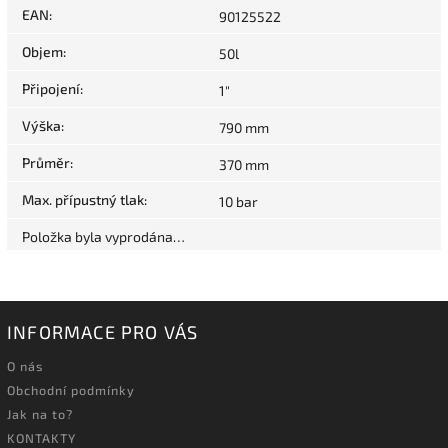
EAN
:
90125522
Objem
:
50l
Připojení
:
1"
Výška
:
790 mm
Průměr
:
370 mm
Max. přípustný tlak
:
10 bar
Položka byla vyprodána…
INFORMACE PRO VÁS
O nás
Obchodní podmínky
Jak na to?
KONTAKTY