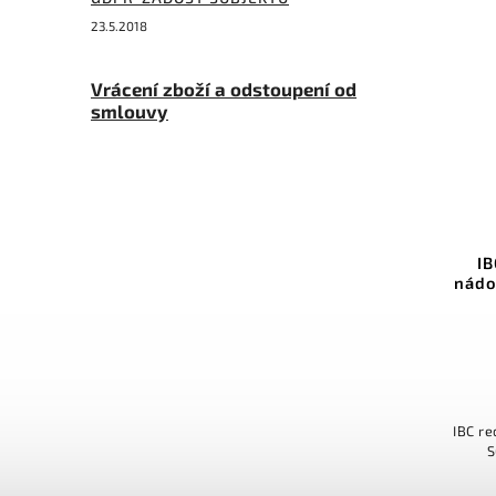
23.5.2018
Vrácení zboží a odstoupení od
smlouvy
IB
nádo
IBC re
S