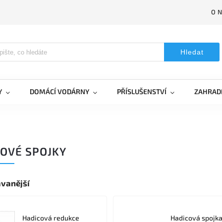
O 
Hledat
Y
DOMÁCÍ VODÁRNY
PŘÍSLUŠENSTVÍ
ZAHRAD
OVÉ SPOJKY
vanější
Hadicová redukce
Hadicová spojk