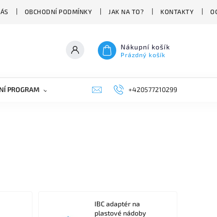
NÁS
OBCHODNÍ PODMÍNKY
JAK NA TO?
KONTAKTY
O
Nákupní košík
Prázdný košík
NÍ PROGRAM
NÁHRADNÍ DÍLY
+420577210299
PRŮMYSLOVÁ TECHNIKA
IBC adaptér na
a
plastové nádoby