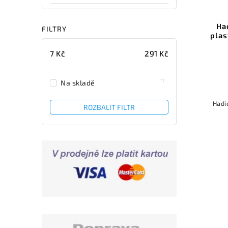
Ha
FILTRY
plas
7
Kč
291
Kč
17
Na skladě
Hadi
ROZBALIT FILTR