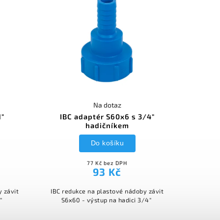
Na dotaz
1"
IBC adaptér S60x6 s 3/4"
hadičníkem
Do košíku
77 Kč bez DPH
93 Kč
y závit
IBC redukce na plastové nádoby závit
1"
S6x60 - výstup na hadici 3/4"