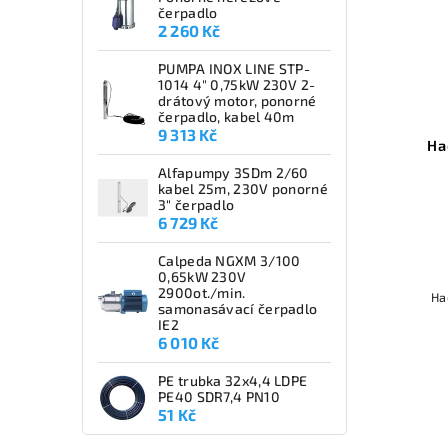
čerpadlo
2 260 Kč
PUMPA INOX LINE STP-
1014 4" 0,75kW 230V 2-
drátový motor, ponorné
čerpadlo, kabel 40m
9 313 Kč
Ha
Alfapumpy 3SDm 2/60
kabel 25m, 230V ponorné
3" čerpadlo
6 729 Kč
Calpeda NGXM 3/100
0,65kW 230V
2900ot./min.
Ha
samonasávací čerpadlo
IE2
6 010 Kč
PE trubka 32x4,4 LDPE
PE40 SDR7,4 PN10
51 Kč