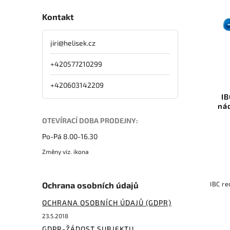
Kontakt
jiri
@
helisek.cz
+420577210299
+420603142209
IB
ná
OTEVÍRACÍ DOBA PRODEJNY:
Po-Pá 8.00-16.30
Změny viz. ikona
IBC re
Ochrana osobních údajů
OCHRANA OSOBNÍCH ÚDAJŮ (GDPR)
23.5.2018
GDPR-ŽÁDOST SUBJEKTU