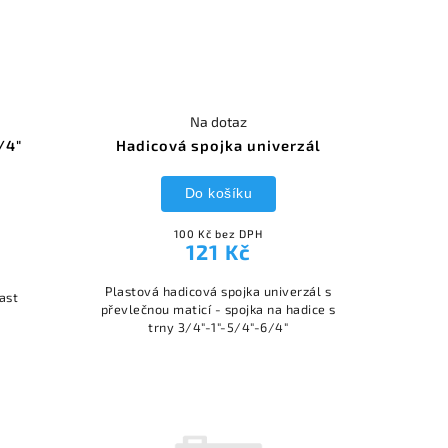
Na dotaz
/4"
Hadicová spojka univerzál
Do košíku
100 Kč bez DPH
121 Kč
Plastová hadicová spojka univerzál s
ast
převlečnou maticí - spojka na hadice s
trny 3/4"-1"-5/4"-6/4"