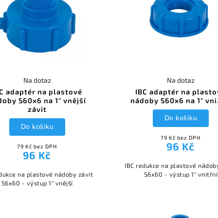
Na dotaz
Na dotaz
C adaptér na plastové
IBC adaptér na plast
doby S60x6 na 1" vnější
nádoby S60x6 na 1" vni
závit
Do košíku
Do košíku
79 Kč bez DPH
96 Kč
79 Kč bez DPH
96 Kč
IBC redukce na plastové nádob
dukce na plastové nádoby závit
S6x60 - výstup 1" vnitřní
S6x60 - výstup 1" vnější