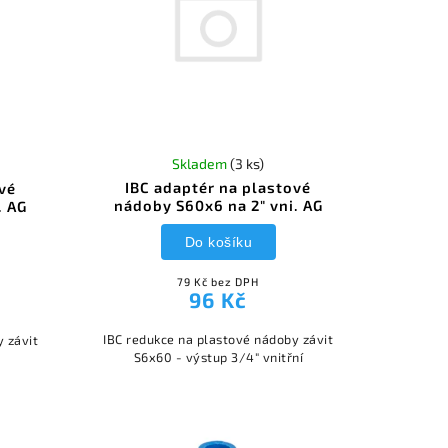
Skladem
(3 ks)
IBC adaptér na plastové
ové
nádoby S60x6 na 2" vni. AG
. AG
Do košíku
79 Kč bez DPH
96 Kč
IBC redukce na plastové nádoby závit
y závit
S6x60 - výstup 3/4" vnitřní