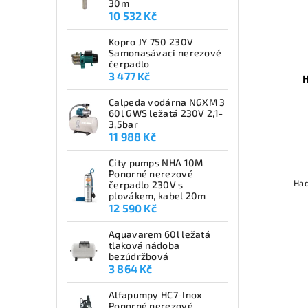
30m
10 532 Kč
Kopro JY 750 230V
Samonasávací nerezové
čerpadlo
3 477 Kč
Calpeda vodárna NGXM 3
60l GWS ležatá 230V 2,1-
3,5bar
11 988 Kč
City pumps NHA 10M
Ponorné nerezové
Had
čerpadlo 230V s
plovákem, kabel 20m
12 590 Kč
Aquavarem 60l ležatá
tlaková nádoba
bezúdržbová
3 864 Kč
Alfapumpy HC7-Inox
Ponorné nerezové