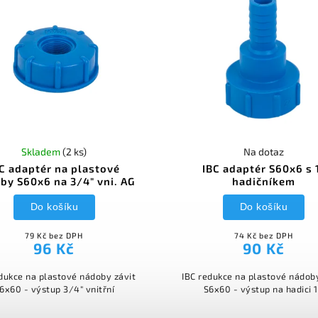
Skladem
(2 ks)
Na dotaz
C adaptér na plastové
IBC adaptér S60x6 s 
by S60x6 na 3/4" vni. AG
hadičníkem
Do košíku
Do košíku
79 Kč bez DPH
74 Kč bez DPH
96 Kč
90 Kč
dukce na plastové nádoby závit
IBC redukce na plastové nádob
6x60 - výstup 3/4" vnitřní
S6x60 - výstup na hadici 