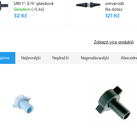
UNI 1"-3/4" plastová
univerzál
Skladem
(>5 ks)
Na dotaz
32 Kč
121 Kč
Zobrazit více produktů
ujeme
Nejlevnější
Nejdražší
Nejprodávanější
Abecedn