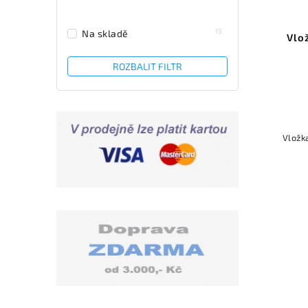
13
Na skladě
Vlo
ROZBALIT FILTR
Vložk