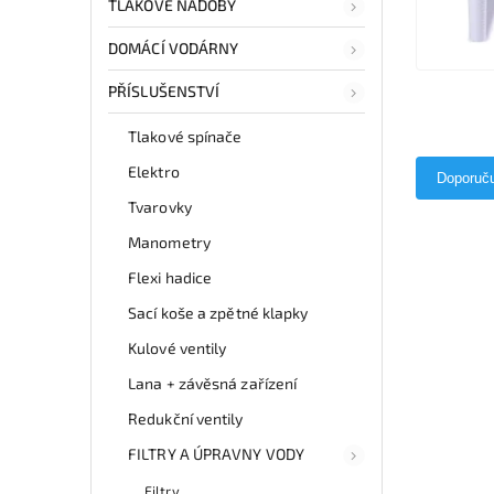
TLAKOVÉ NÁDOBY
DOMÁCÍ VODÁRNY
PŘÍSLUŠENSTVÍ
Tlakové spínače
Elektro
Doporuč
Tvarovky
Manometry
Flexi hadice
Sací koše a zpětné klapky
Kulové ventily
Lana + závěsná zařízení
Redukční ventily
FILTRY A ÚPRAVNY VODY
Filtry