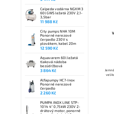
Calpeda vodárna NGXM 3
60l GWS ležatá 230V 2,1-
3,5bar
11 988 Kč
City pumps NHA 10M
Ponorné nerezové
čerpadlo 230V s
plovákem, kabel 20m
12 590 Kč
Aquavarem 60l ležatá
tlaková nádoba
bezúdržbová
Jemná
3 864 Kč
velik
Alfapumpy HC7-Inox
Ponorné nerezové
čerpadlo
2 260 Kč
PUMPA INOX LINE STP-
1014 4" 0,75kW 230V 2-
drátový motor, ponorné