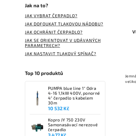
Jak na to?
JAK VYBRAT ČERPADLO?
JAK DOFOUKAT TLAKOVOU NÁDOBU?
V
JAK OCHRÁNIT ČERPADLO?
JAK SE ORIENTOVAT V UDÁVANÝCH
PARAMETRECH?
JAK NASTAVIT TLAKOVÝ SPÍNAČ?
Top 10 produktů
Jemná
velik
PUMPA blue line 1" Odra
4-16 1,1kW 400V, ponorné
4" čerpadlo s kabelem
30m
10 532 Kč
Kopro JY 750 230V
Samonasávací nerezové
čerpadlo
3 477 Kč