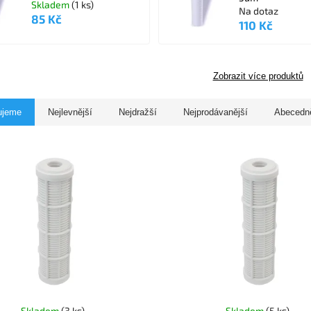
Skladem
(1 ks)
Na dotaz
85 Kč
110 Kč
Zobrazit více produktů
ujeme
Nejlevnější
Nejdražší
Nejprodávanější
Abecedn
Skladem
(3 ks)
Skladem
(5 ks)