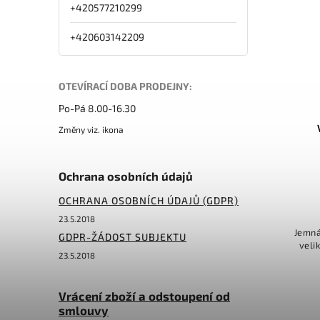
+420577210299
+420603142209
OTEVÍRACÍ DOBA PRODEJNY:
Po-Pá 8.00-16.30
Změny viz. ikona
Ochrana osobních údajů
OCHRANA OSOBNÍCH ÚDAJŮ (GDPR)
23.5.2018
Jemná
GDPR-ŽÁDOST SUBJEKTU
veli
23.5.2018
Vrácení zboží a odstoupení od
smlouvy