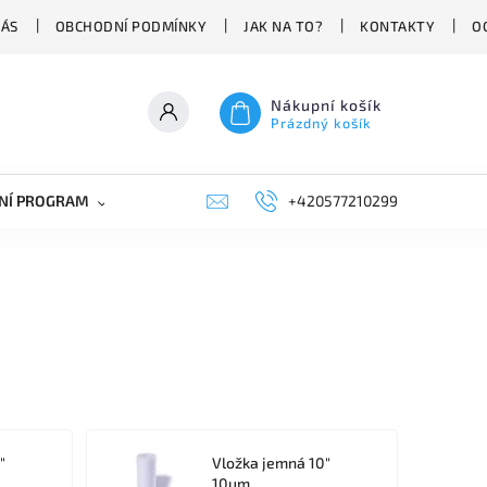
NÁS
OBCHODNÍ PODMÍNKY
JAK NA TO?
KONTAKTY
O
Nákupní košík
Prázdný košík
NÍ PROGRAM
NÁHRADNÍ DÍLY
+420577210299
PRŮMYSLOVÁ TECHNIKA
"
Vložka jemná 10"
10um