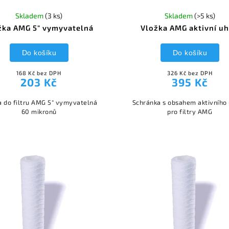
Skladem
(3 ks)
Skladem
(>5 ks)
žka AMG 5" vymyvatelná
Vložka AMG aktivní uh
Do košíku
Do košíku
168 Kč bez DPH
326 Kč bez DPH
203 Kč
395 Kč
a do filtru AMG 5" vymyvatelná
Schránka s obsahem aktivního 
60 mikronů
pro filtry AMG