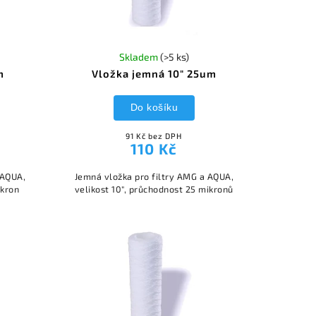
Skladem
(>5 ks)
m
Vložka jemná 10" 25um
Do košíku
91 Kč bez DPH
110 Kč
 AQUA,
Jemná vložka pro filtry AMG a AQUA,
ikron
velikost 10", průchodnost 25 mikronů