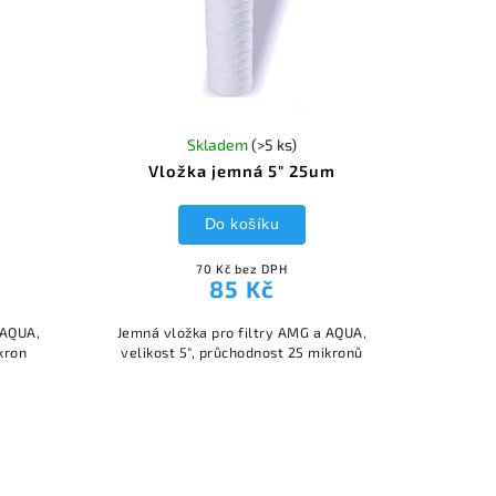
Skladem
(>5 ks)
m
Vložka jemná 5" 25um
Do košíku
70 Kč bez DPH
85 Kč
 AQUA,
Jemná vložka pro filtry AMG a AQUA,
kron
velikost 5", průchodnost 25 mikronů