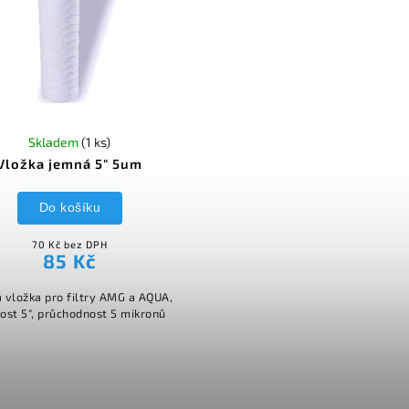
Skladem
(1 ks)
Vložka jemná 5" 5um
Do košíku
70 Kč bez DPH
85 Kč
 vložka pro filtry AMG a AQUA,
kost 5", průchodnost 5 mikronů