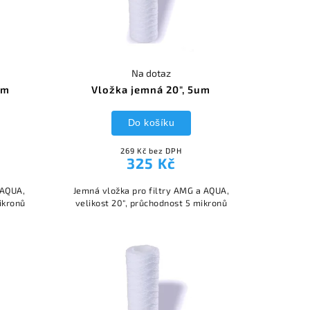
Na dotaz
um
Vložka jemná 20", 5um
Do košíku
269 Kč bez DPH
325 Kč
 AQUA,
Jemná vložka pro filtry AMG a AQUA,
ikronů
velikost 20", průchodnost 5 mikronů