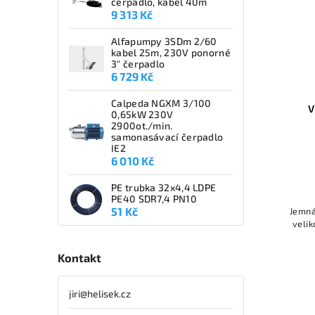
čerpadlo, kabel 40m
9 313 Kč
Alfapumpy 3SDm 2/60
kabel 25m, 230V ponorné
3" čerpadlo
6 729 Kč
Calpeda NGXM 3/100
V
0,65kW 230V
2900ot./min.
samonasávací čerpadlo
IE2
6 010 Kč
PE trubka 32x4,4 LDPE
PE40 SDR7,4 PN10
51 Kč
Jemná
velik
Kontakt
jiri
@
helisek.cz