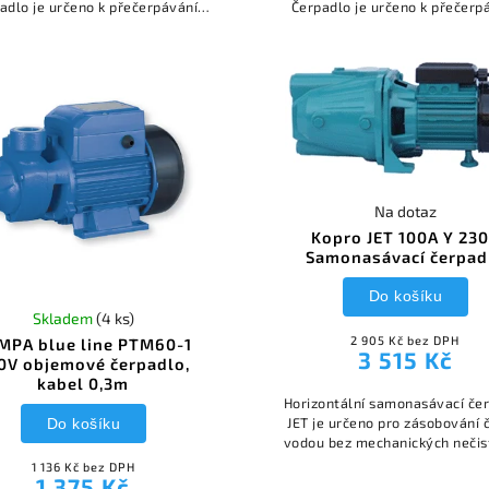
adlo je určeno k přečerpávání
Čerpadlo je určeno k přečerp
ro domácí i průmyslové použití
vody pro domácí i průmyslové 
Na dotaz
Kopro JET 100A Y 23
Samonasávací čerpad
Do košíku
Skladem
(4 ks)
2 905 Kč bez DPH
MPA blue line PTM60-1
3 515 Kč
0V objemové čerpadlo,
kabel 0,3m
Horizontální samonasávací če
JET je určeno pro zásobování 
Do košíku
vodou bez mechanických nečis
studní u rodinných domků ch
1 136 Kč bez DPH
podobných objektů
1 375 Kč