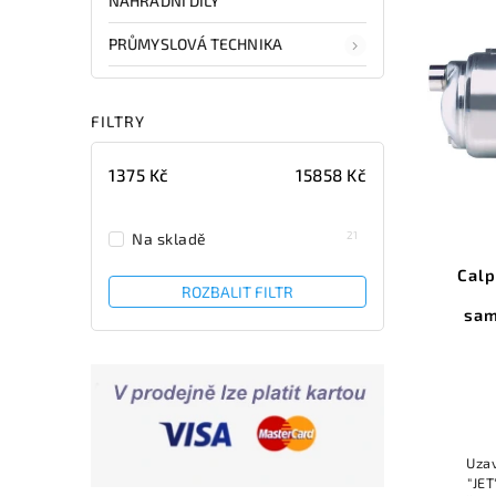
NÁHRADNÍ DÍLY
PRŮMYSLOVÁ TECHNIKA
FILTRY
1375
Kč
15858
Kč
21
Na skladě
Cal
ROZBALIT FILTR
sam
Uza
"JE