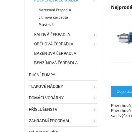
Nejprodá
Nerezová čerpadla
Litinová čerpadla
Plastová
KALOVÁ ČERPADLA
OBĚHOVÁ ČERPADLA
BAZÉNOVÁ ČERPADLA
BENZÍNOVÁ ČERPADLA
RUČNÍ PUMPY
TLAKOVÉ NÁDOBY
Doporuč
DOMÁCÍ VODÁRNY
Povrchová 
PŘÍSLUŠENSTVÍ
Povrchová 
sací výška 
ZAHRADNÍ PROGRAM