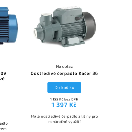
Na dotaz
30V
Odstředivé čerpadlo Kačer 36
vé
Do košíku
1 155 Kč bez DPH
1 397 Kč
Malé odstředivé čerpadlo z litiny pro
nenáročné využití
adlo
rem.