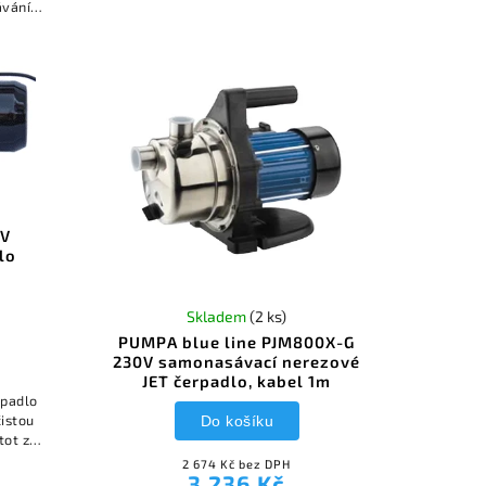
ávání
použití
0V
lo
Skladem
(2 ks)
PUMPA blue line PJM800X-G
230V samonasávací nerezové
JET čerpadlo, kabel 1m
rpadlo
čistou
Do košíku
tot ze
at a
2 674 Kč bez DPH
3 236 Kč