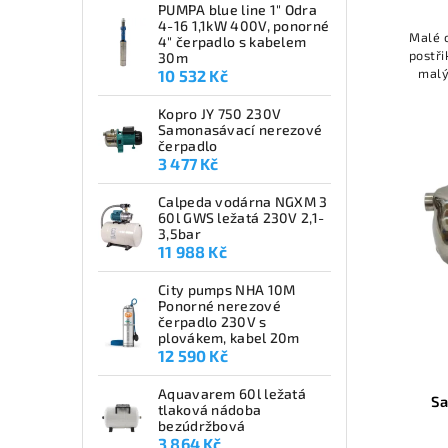
PUMPA blue line 1" Odra
4-16 1,1kW 400V, ponorné
Malé 
4" čerpadlo s kabelem
postři
30m
malý
10 532 Kč
ko
Kopro JY 750 230V
Samonasávací nerezové
čerpadlo
3 477 Kč
Calpeda vodárna NGXM 3
60l GWS ležatá 230V 2,1-
3,5bar
11 988 Kč
City pumps NHA 10M
Ponorné nerezové
čerpadlo 230V s
plovákem, kabel 20m
12 590 Kč
Aquavarem 60l ležatá
S
tlaková nádoba
bezúdržbová
3 864 Kč