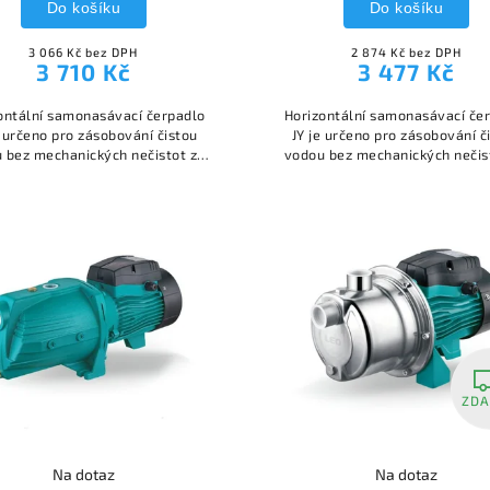
Do košíku
Do košíku
3 066 Kč bez DPH
2 874 Kč bez DPH
3 710 Kč
3 477 Kč
ontální samonasávací čerpadlo
Horizontální samonasávací če
e určeno pro zásobování čistou
JY je určeno pro zásobování č
 bez mechanických nečistot ze
vodou bez mechanických nečis
dní u rodinných domků chat a
studní u rodinných domků ch
podobných objektů
podobných objektů
ZD
Na dotaz
Na dotaz