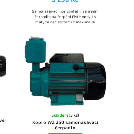
Samonasávací horizontální zahradní
čerpadlo na čerpání čisté vody i s
malými nečistotami z maximální
hloubky 9m
Skladem
(3 ks)
vé
Kopro WZ 250 samonasávací
čerpadlo