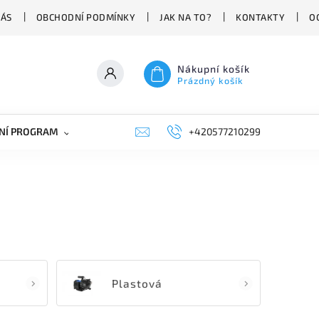
NÁS
OBCHODNÍ PODMÍNKY
JAK NA TO?
KONTAKTY
O
Nákupní košík
Prázdný košík
NÍ PROGRAM
NÁHRADNÍ DÍLY
+420577210299
PRŮMYSLOVÁ TECHNIKA
Plastová