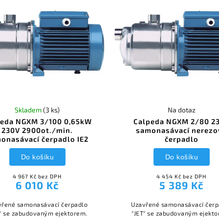
Skladem
(3 ks)
Na dotaz
peda NGXM 3/100 0,65kW
Calpeda NGXM 2/80 2
230V 2900ot./min.
samonasávací nerezo
onasávací čerpadlo IE2
čerpadlo
Do košíku
Do košíku
4 967 Kč bez DPH
4 454 Kč bez DPH
6 010 Kč
5 389 Kč
vřené samonasávací čerpadlo
Uzavřené samonasávací čerp
T" se zabudovaným ejektorem.
"JET" se zabudovaným ejekto