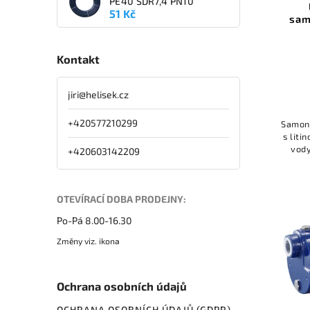
PE40 SDR7,4 PN10
51 Kč
sam
Kontakt
jiri
@
helisek.cz
+420577210299
Samona
s liti
vody
+420603142209
OTEVÍRACÍ DOBA PRODEJNY:
Po-Pá 8.00-16.30
Změny viz. ikona
Ochrana osobních údajů
OCHRANA OSOBNÍCH ÚDAJŮ (GDPR)