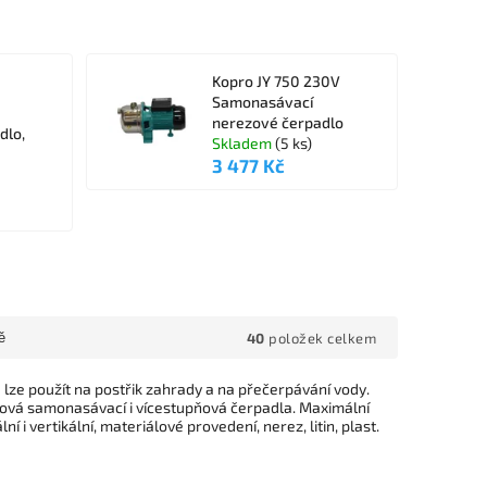
Kopro JY 750 230V
Samonasávací
nerezové čerpadlo
dlo,
Skladem
(5 ks)
3 477 Kč
40
položek celkem
ě
ze použít na postřik zahrady a na přečerpávání vody.
rová samonasávací i vícestupňová čerpadla. Maximální
i vertikální, materiálové provedení, nerez, litin, plast.