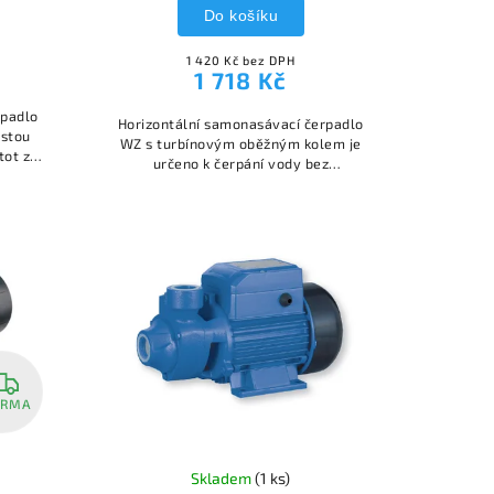
Do košíku
1 420 Kč bez DPH
1 718 Kč
rpadlo
Horizontální samonasávací čerpadlo
istou
WZ s turbínovým oběžným kolem je
tot ze
určeno k čerpání vody bez
at a
mechanických nečistot
ARMA
Skladem
(1 ks)