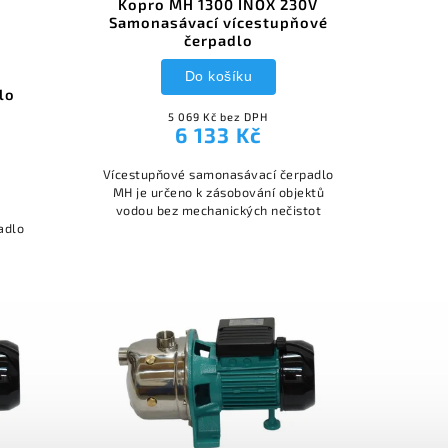
Kopro MH 1300 INOX 230V
Samonasávací vícestupňové
čerpadlo
Do košíku
lo
5 069 Kč bez DPH
6 133 Kč
Vícestupňové samonasávací čerpadlo
MH je určeno k zásobování objektů
vodou bez mechanických nečistot
adlo