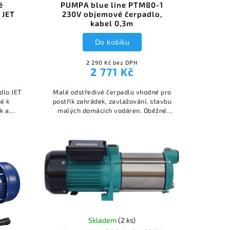
é
PUMPA blue line PTM80-1
 JET
230V objemové čerpadlo,
kabel 0,3m
Do košíku
2 290 Kč bez DPH
2 771 Kč
dlo JET
Malé odstředivé čerpadlo vhodné pro
é k
postřik zahrádek, zavlažování, stavbu
k a
malých domácích vodáren. Oběžné
kolo z mosazi, těleso z litiny.
Skladem
(2 ks)