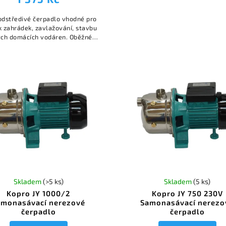
odstředivé čerpadlo vhodné pro
k zahrádek, zavlažování, stavbu
ch domácích vodáren. Oběžné
lo z mosazi, těleso z litiny.
Skladem
(>5 ks)
Skladem
(5 ks)
Kopro JY 1000/2
Kopro JY 750 230V
amonasávací nerezové
Samonasávací nerezo
čerpadlo
čerpadlo