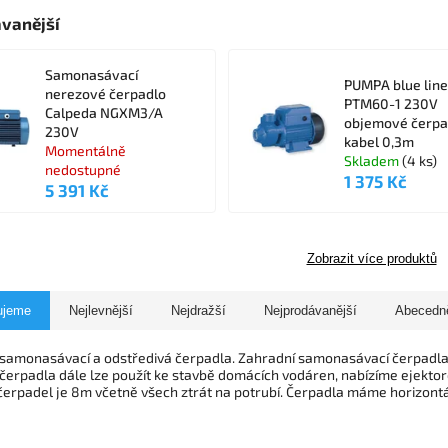
vanější
Samonasávací
PUMPA blue line
nerezové čerpadlo
PTM60-1 230V
Calpeda NGXM3/A
objemové čerpa
230V
kabel 0,3m
Momentálně
Skladem
(4 ks)
nedostupné
1 375 Kč
5 391 Kč
Zobrazit více produktů
ujeme
Nejlevnější
Nejdražší
Nejprodávanější
Abecedn
samonasávací a odstředivá čerpadla. Zahradní samonasávací čerpadla l
čerpadla dále lze použít ke stavbě domácích vodáren, nabízíme ejekto
čerpadel je 8m včetně všech ztrát na potrubí. Čerpadla máme horizontální 