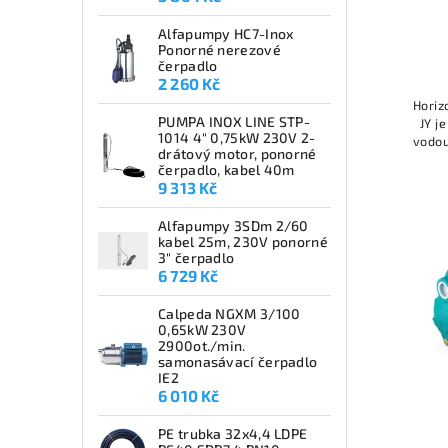
Alfapumpy HC7-Inox
Ponorné nerezové
čerpadlo
2 260 Kč
Horiz
PUMPA INOX LINE STP-
JY j
1014 4" 0,75kW 230V 2-
vodou
drátový motor, ponorné
stu
čerpadlo, kabel 40m
9 313 Kč
Alfapumpy 3SDm 2/60
kabel 25m, 230V ponorné
3" čerpadlo
6 729 Kč
Calpeda NGXM 3/100
0,65kW 230V
2900ot./min.
samonasávací čerpadlo
IE2
6 010 Kč
PE trubka 32x4,4 LDPE