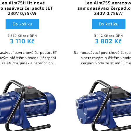
Leo AJm75H litinové
Leo AJm75S nerezov
onasávací čerpadlo JET
samonasávací čerpadlo
230V 0,75kW
230V 0,75kW
Do košíku
Do košíku
2 570 Kč bez DPH
3 142 Kč bez DPH
3 110 Kč
3 802 Kč
sávací povrchové čerpadlo JET
Samonasávací povrchové čerpa
novým pláštěm vhodné k čerpání
s nerezovým pláštěm vhodn
 ze studní, jímek a retenčních
čerpání vody ze studní, jíme
nádrží.
retenčních nádrží.