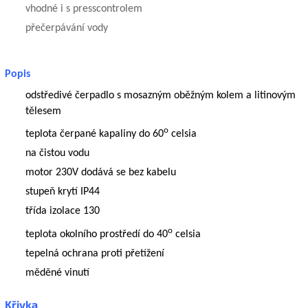
vhodné i s presscontrolem
přečerpávání vody
Popis
odstředivé čerpadlo s mosazným oběžným kolem a litinovým
tělesem
o
teplota čerpané kapaliny do 60
celsia
na čistou vodu
motor 230V dodává se bez kabelu
stupeň krytí IP44
třída izolace 130
o
teplota okolního prostředí do 40
celsia
tepelná ochrana proti přetížení
měděné vinutí
Křivka