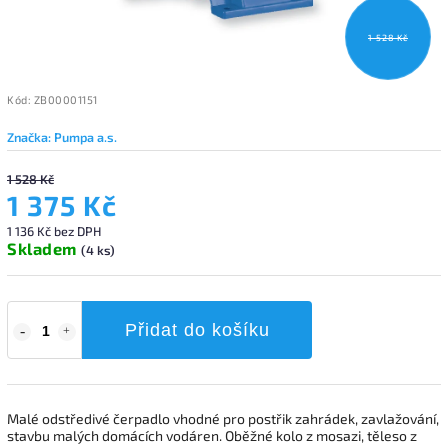
1 528 Kč
Kód:
ZB00001151
Značka:
Pumpa a.s.
1 528 Kč
1 375 Kč
1 136 Kč bez DPH
Skladem
(4 ks)
Přidat do košíku
Malé odstředivé čerpadlo vhodné pro postřik zahrádek, zavlažování,
stavbu malých domácích vodáren. Oběžné kolo z mosazi, těleso z