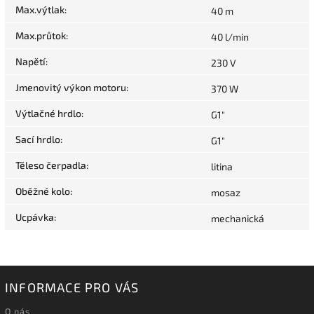
Max.výtlak
:
40 m
Max.průtok
:
40 l/min
Napětí
:
230 V
Jmenovitý výkon motoru
:
370 W
Výtlačné hrdlo
:
G1"
Sací hrdlo
:
G1"
Těleso čerpadla
:
litina
Oběžné kolo
:
mosaz
Ucpávka
:
mechanická
INFORMACE PRO VÁS
O nás