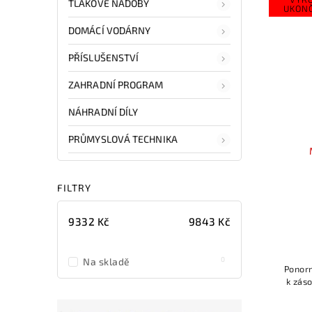
TLAKOVÉ NÁDOBY
UKON
DOMÁCÍ VODÁRNY
PŘÍSLUŠENSTVÍ
ZAHRADNÍ PROGRAM
NÁHRADNÍ DÍLY
PRŮMYSLOVÁ TECHNIKA
FILTRY
9332
Kč
9843
Kč
0
Na skladě
Ponor
k zás