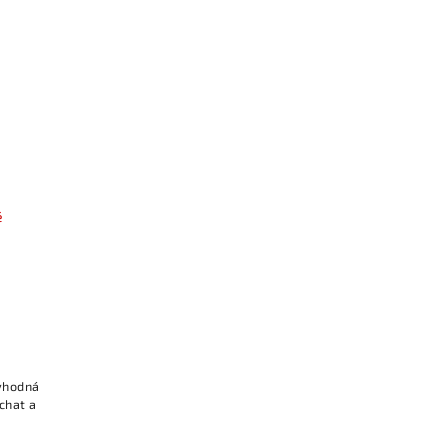
é
vhodná
chat a