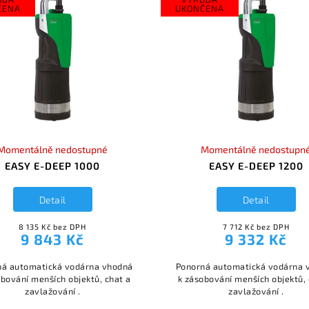
ČENA
UKONČENA
Momentálně nedostupné
Momentálně nedostupn
EASY E-DEEP 1000
EASY E-DEEP 1200
Detail
Detail
8 135 Kč bez DPH
7 712 Kč bez DPH
9 843 Kč
9 332 Kč
ná automatická vodárna vhodná
Ponorná automatická vodárna 
obování menších objektů, chat a
k zásobování menších objektů, 
zavlažování .
zavlažování .