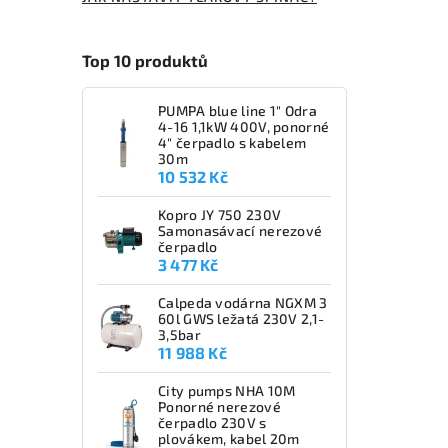
Top 10 produktů
PUMPA blue line 1" Odra
4-16 1,1kW 400V, ponorné
4" čerpadlo s kabelem
30m
10 532 Kč
Kopro JY 750 230V
Samonasávací nerezové
čerpadlo
3 477 Kč
Calpeda vodárna NGXM 3
60l GWS ležatá 230V 2,1-
3,5bar
11 988 Kč
City pumps NHA 10M
Ponorné nerezové
čerpadlo 230V s
plovákem, kabel 20m