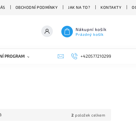
NÁS
OBCHODNÍ PODMÍNKY
JAK NA TO?
KONTAKTY
O
Nákupní košík
Prázdný košík
NÍ PROGRAM
NÁHRADNÍ DÍLY
+420577210299
PRŮMYSLOVÁ TECHNIKA
2
položek celkem
ě