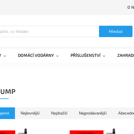
O 
Hledat
Y
DOMÁCÍ VODÁRNY
PŘÍSLUŠENSTVÍ
ZAHRAD
PUMP
ujeme
Nejlevnější
Nejdražší
Nejprodávanější
Abecedn
OBA
VÝROBA