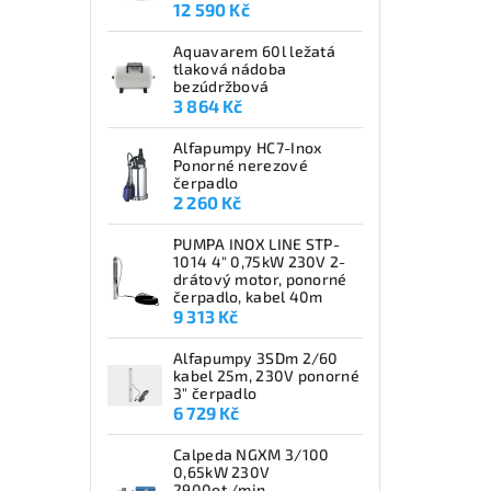
12 590 Kč
Aquavarem 60l ležatá
tlaková nádoba
bezúdržbová
3 864 Kč
Alfapumpy HC7-Inox
Ponorné nerezové
čerpadlo
2 260 Kč
PUMPA INOX LINE STP-
1014 4" 0,75kW 230V 2-
drátový motor, ponorné
čerpadlo, kabel 40m
9 313 Kč
Alfapumpy 3SDm 2/60
kabel 25m, 230V ponorné
3" čerpadlo
6 729 Kč
Calpeda NGXM 3/100
0,65kW 230V
2900ot./min.