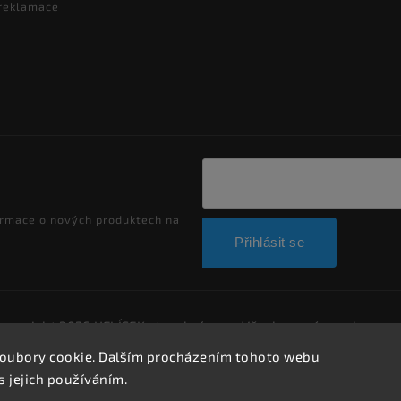
 reklamace
ormace o nových produktech na
Přihlásit se
Copyright 2026
HELÍSEK stavební s.r.o.
. Všechna práva vyhrazen
Upravit nastavení cookies
oubory cookie. Dalším procházením tohoto webu
Vytvořil
Shoptet
| Design
Shoptak.cz.
s jejich používáním.