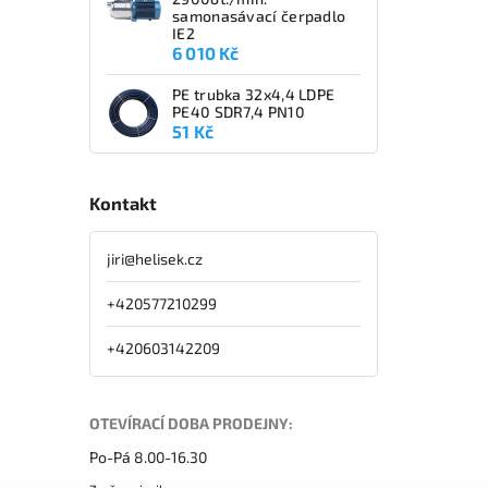
samonasávací čerpadlo
IE2
6 010 Kč
PE trubka 32x4,4 LDPE
PE40 SDR7,4 PN10
51 Kč
Kontakt
jiri
@
helisek.cz
+420577210299
+420603142209
OTEVÍRACÍ DOBA PRODEJNY:
Po-Pá 8.00-16.30