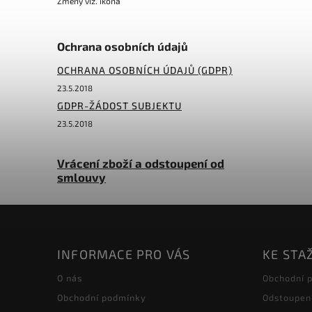
Změny viz. ikona
Ochrana osobních údajů
OCHRANA OSOBNÍCH ÚDAJŮ (GDPR)
23.5.2018
GDPR-ŽÁDOST SUBJEKTU
23.5.2018
Vrácení zboží a odstoupení od
smlouvy
INFORMACE PRO VÁS
KE STA
O nás
Obchodní 
Obchodní podmínky
Odstoupen