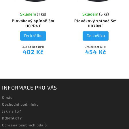
Skladem
(1 ks)
Skladem
(5 ks)
Plovákový spínač 3m
Plovákový spínač 5m
H07RNF
H07RNF
Do košíku
Do košíku
332 Kč bez DPH
375 Kč bez DPH
402 Kč
454 Kč
INFORMACE PRO VÁS
O nás
Obchodní podmínky
Jak na to?
KONTAKTY
Ochrana osobních údajů