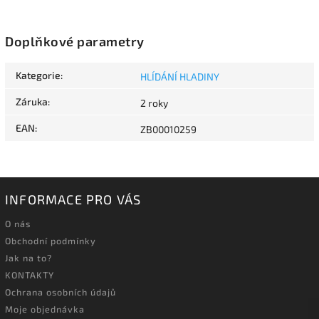
Doplňkové parametry
Kategorie
:
HLÍDÁNÍ HLADINY
Záruka
:
2 roky
EAN
:
ZB00010259
INFORMACE PRO VÁS
O nás
Obchodní podmínky
Jak na to?
KONTAKTY
Ochrana osobních údajů
Moje objednávka