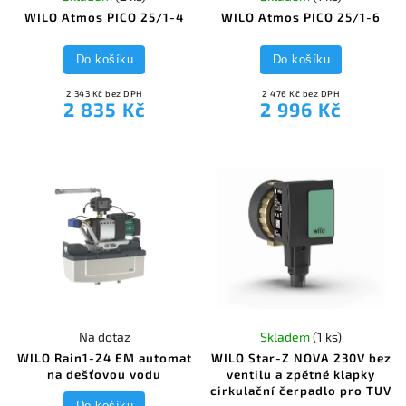
WILO Atmos PICO 25/1-4
WILO Atmos PICO 25/1-6
Do košíku
Do košíku
2 343 Kč bez DPH
2 476 Kč bez DPH
2 835 Kč
2 996 Kč
Na dotaz
Skladem
(1 ks)
WILO Rain1-24 EM automat
WILO Star-Z NOVA 230V bez
na dešťovou vodu
ventilu a zpětné klapky
cirkulační čerpadlo pro TUV
Do košíku