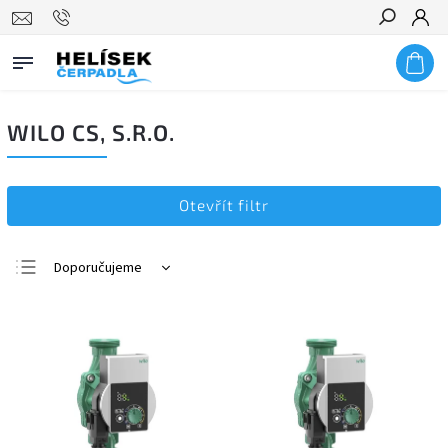
Hledat
WILO CS, S.R.O.
Otevřít filtr
Doporučujeme
Nejlevnější
Nejdražší
Nejprodávanější
Abecedně