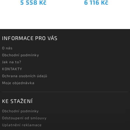
5 558 Kč
6 116 Kč
INFORMACE PRO VÁS
O nás
Obchodní podmínky
Jak na to?
KONTAKTY
Ochrana osobních údajů
Moje objednávka
KE STAŽENÍ
Obchodní podmínky
Odstoupení od smlouvy
Uplatnění reklamace