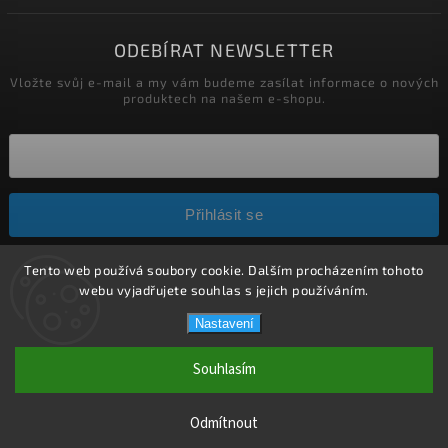
ODEBÍRAT NEWSLETTER
Vložte svůj e-mail a my vám budeme zasílat informace o nových
produktech na našem e-shopu.
Přihlásit se
Tento web používá soubory cookie. Dalším procházením tohoto
Copyright 2026
HELÍSEK stavební s.r.o.
. Všechna práva
webu vyjadřujete souhlas s jejich používáním.
vyhrazena.
Nastavení
Upravit nastavení cookies
Vytvořil
Shoptet
| Design
Shoptak.cz.
Souhlasím
Weboo.eu
Odmítnout