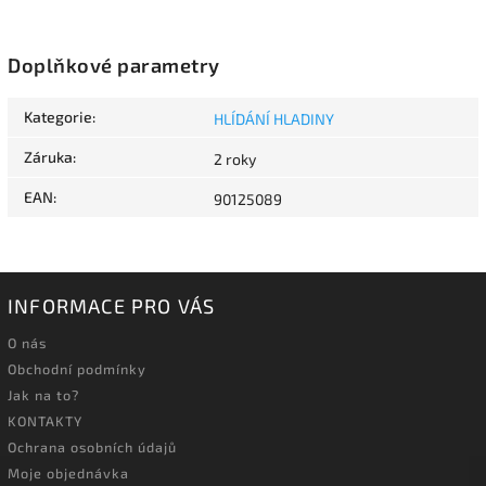
Doplňkové parametry
Kategorie
:
HLÍDÁNÍ HLADINY
Záruka
:
2 roky
EAN
:
90125089
INFORMACE PRO VÁS
O nás
Obchodní podmínky
Jak na to?
KONTAKTY
Ochrana osobních údajů
Moje objednávka