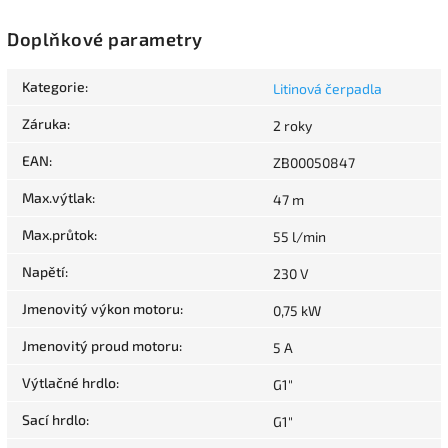
Doplňkové parametry
Kategorie
:
Litinová čerpadla
Záruka
:
2 roky
EAN
:
ZB00050847
Max.výtlak
:
47 m
Max.průtok
:
55 l/min
Napětí
:
230 V
Jmenovitý výkon motoru
:
0,75 kW
Jmenovitý proud motoru
:
5 A
Výtlačné hrdlo
:
G1"
Sací hrdlo
:
G1"