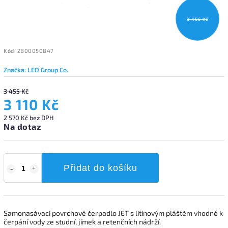
3 455 Kč
Kód:
ZB00050847
Značka:
LEO Group Co.
3 455 Kč
3 110 Kč
2 570 Kč bez DPH
Na dotaz
Přidat do košíku
Samonasávací povrchové čerpadlo JET s litinovým pláštěm vhodné k
čerpání vody ze studní, jímek a retenčních nádrží.