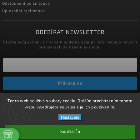
Odstoupení od smlouvy
Uplatnění reklamace
ODEBÍRAT NEWSLETTER
Vložte svůj e-mail a my vám budeme zasílat informace o nových
produktech na našem e-shopu.
Přihlásit se
Tento web používá soubory cookie. Dalším procházením tohoto
Copyright 2026
HELÍSEK stavební s.r.o.
. Všechna práva
webu vyjadřujete souhlas s jejich používáním.
vyhrazena.
Nastavení
Upravit nastavení cookies
Vytvořil
Shoptet
| Design
Shoptak.cz.
Souhlasím
Weboo.eu