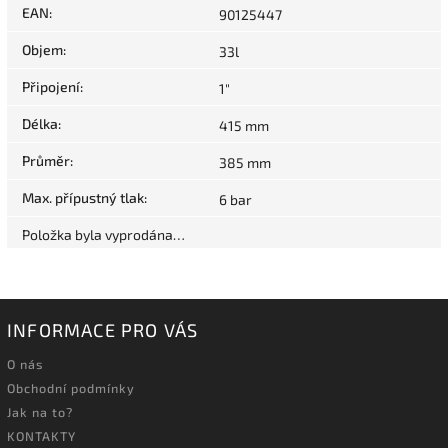
EAN
:
90125447
Objem
:
33l
Připojení
:
1"
Délka
:
415 mm
Průměr
:
385 mm
Max. přípustný tlak
:
6 bar
Položka byla vyprodána…
INFORMACE PRO VÁS
O nás
Obchodní podmínky
Jak na to?
KONTAKTY