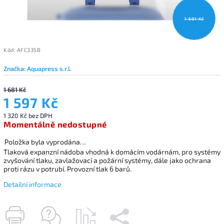
1 681 Kč
Kód:
AFC33SB
Značka:
Aquapress s.r.l.
1 681 Kč
1 597 Kč
1 320 Kč bez DPH
Momentálně nedostupné
Položka byla vyprodána…
Tlaková expanzní nádoba vhodná k domácím vodárnám, pro systémy
zvyšování tlaku, zavlažovací a požární systémy, dále jako ochrana
proti rázu v potrubí. Provozní tlak 6 barů.
Detailní informace