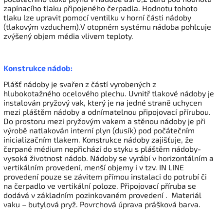
zapínacího tlaku připojeného čerpadla. Hodnotu tohoto
tlaku lze upravit pomocí ventilku v horní části nádoby
(tlakovým vzduchem).V otopném systému nádoba pohlcuje
zvýšený objem média vlivem teploty.
Konstrukce nádob:
Plášť nádoby je svařen z částí vyrobených z
hlubokotažného ocelového plechu. Uvnitř tlakové nádoby je
instalován pryžový vak, který je na jedné straně uchycen
mezi pláštěm nádoby a odnímatelnou připojovací přírubou.
Do prostoru mezi pryžovým vakem a stěnou nádoby je při
výrobě natlakován interní plyn (dusík) pod počátečním
inicializačním tlakem. Konstrukce nádoby zajišťuje, že
čerpané médium nepřichází do styku s pláštěm nádoby-
vysoká životnost nádob. Nádoby se vyrábí v horizontálním a
vertikálním provedení, menší objemy i v tzv. IN LINE
provedení pouze se závitem přímou instalaci do potrubí či
na čerpadlo ve vertikální poloze. Připojovací příruba se
dodává v základním pozinkovaném provedení . Materiál
vaku – butylová pryž. Povrchová úprava prášková barva.