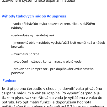
uzavřeném systému jako expanzní nádoba
Výh
ody
tlakových nádob Aquapress:
- voda přichází do styku pouze s vakem, nikoli s pláštěm
nádoby
- jednoduše vyměnitelný vak
- jmenovitý objem nádoby vychází až 3 krát menší než u nádob
bez vaku
- minimální údržba
- vyloučení možnosti kontaminace u pitné vody
- provoz bez kompresoru pro doplňování vzduchového
polštáře
Funkce:
Je-li připojeno čerpadlo v chodu, je dovnitř vaku přiváděno
čerpané médium a vak se rozpíná. Po vypnutí čerpadla je
tlakem plynu vak smršťován a voda je vytláčena z vaku do
potrubí. Pro optimální funkci je doporučena hodnota
počátečního tlaku plynu v nádobě asi 0,2 baru pod hodnotu