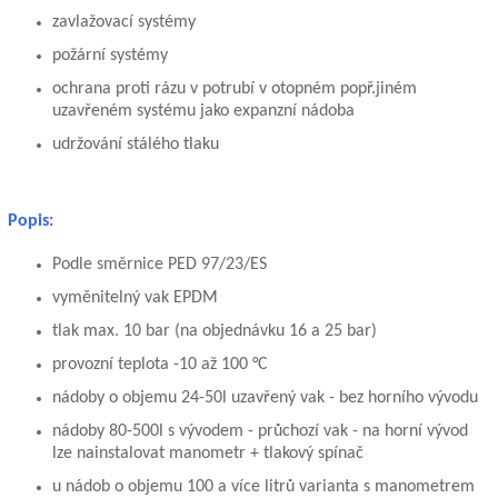
zavlažovací systémy
požární systémy
ochrana proti rázu v potrubí v otopném popř.jiném
uzavřeném systému jako expanzní nádoba
udržování stálého tlaku
Popis:
Podle směrnice PED 97/23/ES
vyměnitelný vak EPDM
tlak max. 10 bar (na objednávku 16 a 25 bar)
provozní teplota -10 až 100 °C
nádoby o objemu 24-50l uzavřený vak - bez horního vývodu
nádoby 80-500l s vývodem - průchozí vak - na horní vývod
lze nainstalovat manometr + tlakový spínač
u nádob o objemu 100 a více litrů varianta s manometrem