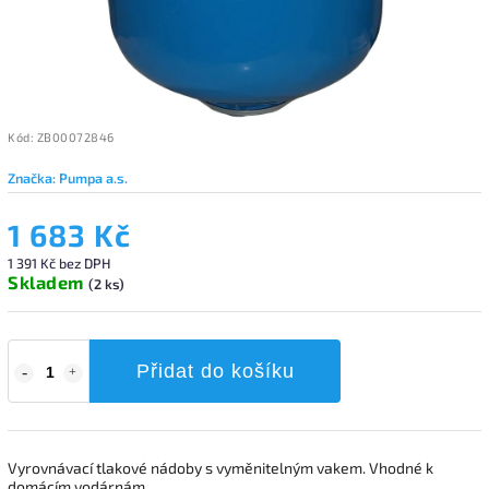
Kód:
ZB00072846
Značka:
Pumpa a.s.
1 683 Kč
1 391 Kč bez DPH
Skladem
(2 ks)
Přidat do košíku
Vyrovnávací tlakové nádoby s vyměnitelným vakem. Vhodné k
domácím vodárnám.