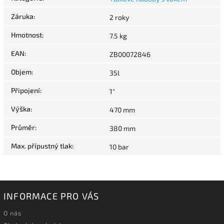
Záruka
:
2 roky
Hmotnost
:
7.5 kg
EAN
:
ZB00072846
Objem
:
35l
Připojení
:
1"
Výška
:
470 mm
Průměr
:
380 mm
Max. přípustný tlak
:
10 bar
INFORMACE PRO VÁS
O nás