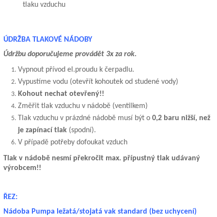
tlaku vzduchu
ÚDRŽBA TLAKOVÉ NÁDOBY
Údržbu doporučujeme provádět 3x za rok.
Vypnout přívod el.proudu k čerpadlu.
Vypustíme vodu (otevřít kohoutek od studené vody)
Kohout nechat otevřený!!
Změřit tlak vzduchu v nádobě (ventilkem)
Tlak vzduchu v prázdné nádobě musí být o
0,2 baru nižší, než
je zapínací tlak
(spodní).
V případě potřeby dofoukat vzduch
Tlak v nádobě nesmí překročit max. přípustný tlak udávaný
výrobcem!!
ŘEZ:
Nádoba Pumpa ležatá/stojatá vak standard (bez uchycení)