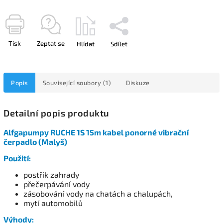
Tisk
Zeptat se
Hlídat
Sdílet
Popis
Související soubory (1)
Diskuze
Detailní popis produktu
Alfgapumpy RUCHE 1S 15m kabel ponorné vibrační
čerpadlo (Malyš)
Použití:
postřik zahrady
přečerpávání vody
zásobování vody na chatách a chalupách,
mytí automobilů
Výhody: