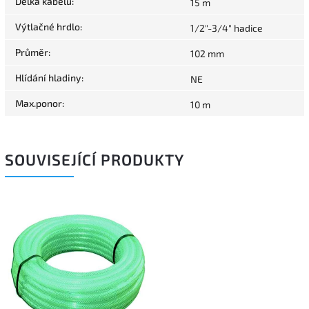
Délka kabelu
:
15 m
Výtlačné hrdlo
:
1/2"-3/4" hadice
Průměr
:
102 mm
Hlídání hladiny
:
NE
Max.ponor
:
10 m
SOUVISEJÍCÍ PRODUKTY