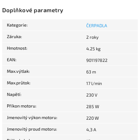
Doplňkové parametry
Kategorie
:
ČERPADLA
Záruka
:
2 roky
Hmotnost
:
4.25 kg
EAN
:
901197822
Max.výtlak
:
63 m
Max.průtok
:
17 l/min
Napětí
:
230 V
Příkon motoru
:
285 W
Jmenovitý výkon motoru
:
220 W
Jmenovitý proud motoru
:
4,3 A