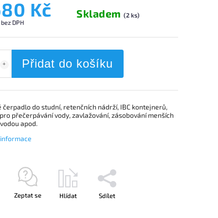
680 Kč
Skladem
(2 ks)
 bez DPH
Přidat do košíku
čerpadlo do studní, retenčních nádrží, IBC kontejnerů,
pro přečerpávání vody, zavlažování, zásobování menších
 vodou apod.
í informace
Zeptat se
Hlídat
Sdílet