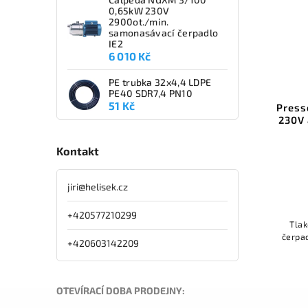
0,65kW 230V
2900ot./min.
samonasávací čerpadlo
IE2
6 010 Kč
PE trubka 32x4,4 LDPE
PE40 SDR7,4 PN10
51 Kč
Press
230V 
Kontakt
jiri
@
helisek.cz
+420577210299
Tlak
čerpa
+420603142209
OTEVÍRACÍ DOBA PRODEJNY: