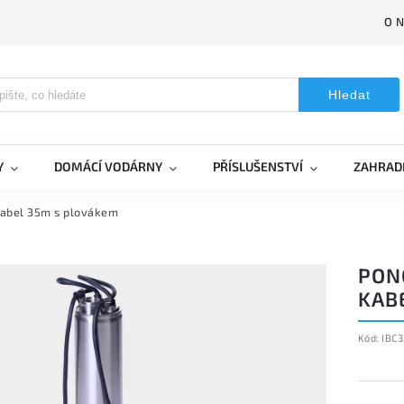
O 
Hledat
Y
DOMÁCÍ VODÁRNY
PŘÍSLUŠENSTVÍ
ZAHRAD
kabel 35m s plovákem
PONO
KAB
Kód:
IBC