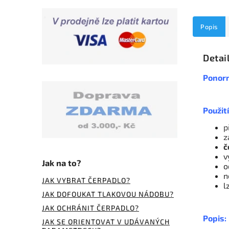
Popis
Detai
Ponorn
Použití
p
z
č
v
Jak na to?
o
n
JAK VYBRAT ČERPADLO?
l
JAK DOFOUKAT TLAKOVOU NÁDOBU?
JAK OCHRÁNIT ČERPADLO?
Popis:
JAK SE ORIENTOVAT V UDÁVANÝCH