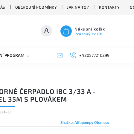
NÁS
OBCHODNÍ PODMÍNKY
JAK NA TO?
KONTAKTY
O
Nákupní košík
Prázdný košík
NÍ PROGRAM
NÁHRADNÍ DÍLY
+420577210299
PRŮMYSLOVÁ TECHNIKA
RNÉ ČERPADLO IBC 3/33 A -
EL 35M S PLOVÁKEM
333A-35
Značka:
Alfapumpy Olomouc