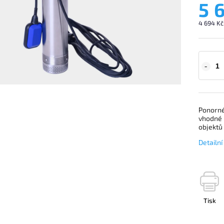
5 
4 694 Kč
Ponorné 
vhodné 
objektů
Detailn
Tisk