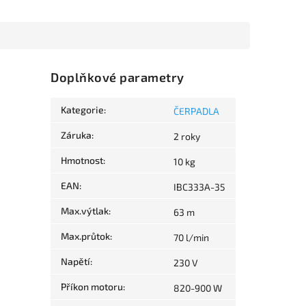
Doplňkové parametry
Kategorie
:
ČERPADLA
Záruka
:
2 roky
Hmotnost
:
10 kg
EAN
:
IBC333A-35
Max.výtlak
:
63 m
Max.průtok
:
70 l/min
Napětí
:
230 V
Příkon motoru
:
820-900 W