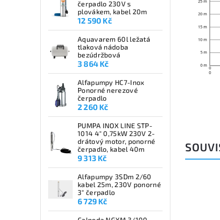
čerpadlo 230V s
plovákem, kabel 20m
12 590 Kč
Aquavarem 60l ležatá
tlaková nádoba
bezúdržbová
3 864 Kč
Alfapumpy HC7-Inox
Ponorné nerezové
čerpadlo
2 260 Kč
PUMPA INOX LINE STP-
1014 4" 0,75kW 230V 2-
drátový motor, ponorné
SOUVI
čerpadlo, kabel 40m
9 313 Kč
Alfapumpy 3SDm 2/60
kabel 25m, 230V ponorné
3" čerpadlo
6 729 Kč
Calpeda NGXM 3/100