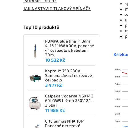
PARAMETRECH?
s
JAK NASTAVIT TLAKOVÝ SPÍNAČ?
m
z
u
p
Top 10 produktů
m
p
PUMPA blue line 1" Odra
4-16 1,1kW 400V, ponorné
4" čerpadlo s kabelem
Křivka
30m
10 532 Kč
Kopro JY 750 230V
Samonasávací nerezové
čerpadlo
3 477 Kč
Calpeda vodárna NGXM 3
60l GWS ležatá 230V 2,1-
3,5bar
11 988 Kč
City pumps NHA 10M
Ponorné nerezové