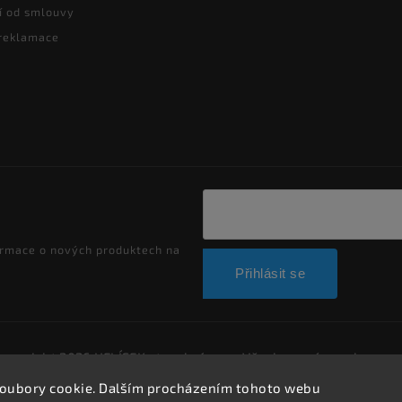
í od smlouvy
 reklamace
ormace o nových produktech na
Přihlásit se
Copyright 2026
HELÍSEK stavební s.r.o.
. Všechna práva vyhrazen
Upravit nastavení cookies
oubory cookie. Dalším procházením tohoto webu