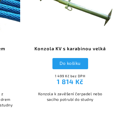
em
Konzola KV s karabinou velká
Do košíku
1 499 Kč bez DPH
1 814 Kč
Konzola k zavěšení čerpadel nebo
jádrem
sacího potrubí do studny
 studny