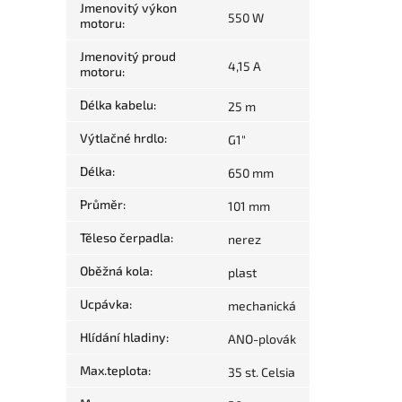
Jmenovitý výkon
550 W
motoru
:
Jmenovitý proud
4,15 A
motoru
:
Délka kabelu
:
25 m
Výtlačné hrdlo
:
G1"
Délka
:
650 mm
Průměr
:
101 mm
Těleso čerpadla
:
nerez
Oběžná kola
:
plast
Ucpávka
:
mechanická
Hlídání hladiny
:
ANO-plovák
Max.teplota
:
35 st. Celsia