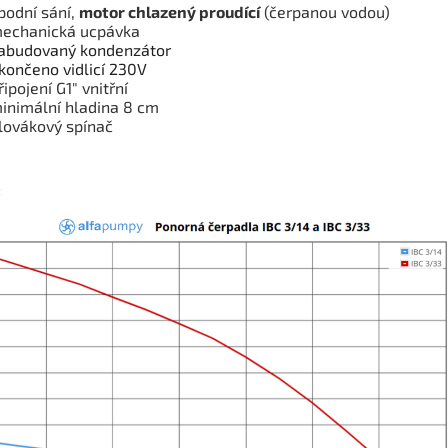
podní sání,
motor chlazený proudící
(čerpanou vodou)
echanická ucpávka
abudovaný kondenzátor
končeno vidlicí 230V
řipojení G1" vnitřní
inimální hladina 8 cm
lovákový spínač
: