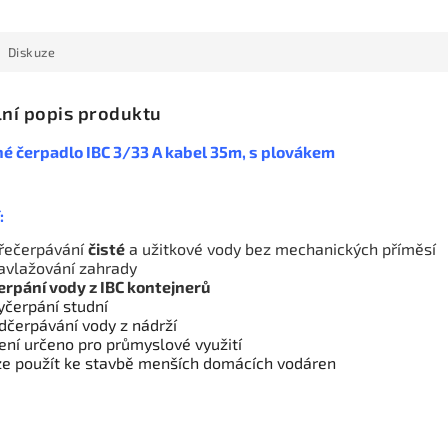
Diskuze
lní popis produktu
é čerpadlo IBC 3/33 A kabel 35m, s plovákem
:
řečerpávání
čisté
a užitkové vody bez mechanických příměsí
avlažování zahrady
erpání vody z IBC kontejnerů
yčerpání studní
dčerpávání vody z nádrží
ení určeno pro průmyslové využití
ze použít ke stavbě menších domácích vodáren