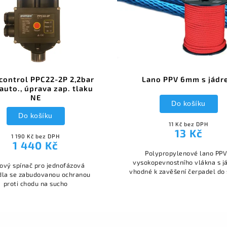
control PPC22-2P 2,2bar
Lano PPV 6mm s jádr
auto., úprava zap. tlaku
NE
Do košíku
Do košíku
11 Kč bez DPH
13 Kč
1 190 Kč bez DPH
1 440 Kč
Polypropylenové lano PPV z
vysokopevnostního vlákna s 
ový spínač pro jednofázová
vhodné k zavěšení čerpadel do
dla se zabudovanou ochranou
proti chodu na sucho