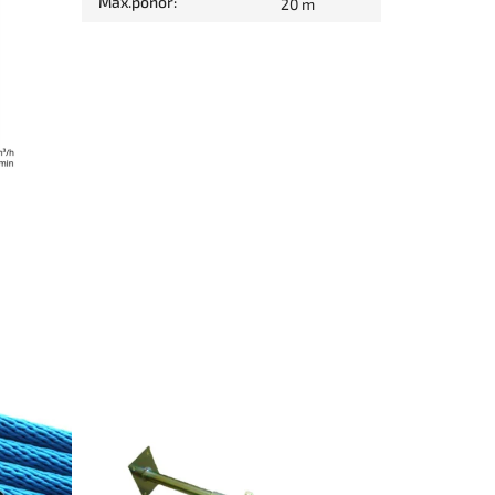
Max.ponor
:
20 m