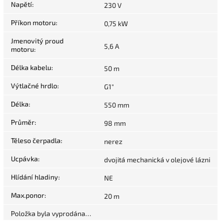
Napětí
:
230 V
Příkon motoru
:
0,75 kW
Jmenovitý proud
5,6 A
motoru
:
Délka kabelu
:
50 m
Výtlačné hrdlo
:
G1"
Délka
:
550 mm
Průměr
:
98 mm
Těleso čerpadla
:
nerez
Ucpávka
:
dvojitá mechanická v olejové lázni
Hlídání hladiny
:
NE
Max.ponor
:
20 m
Položka byla vyprodána…