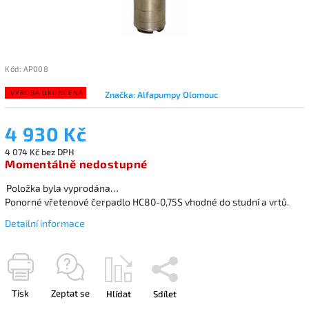
Kód:
AP008
VÝROBA UKONČENA
Značka:
Alfapumpy Olomouc
4 930 Kč
4 074 Kč bez DPH
Momentálně nedostupné
Položka byla vyprodána…
Ponorné vřetenové čerpadlo HC80-0,75S vhodné do studní a vrtů.
Detailní informace
Tisk
Zeptat se
Hlídat
Sdílet