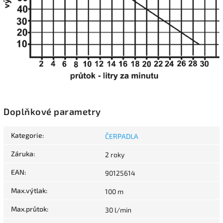
Doplňkové parametry
Kategorie
:
ČERPADLA
Záruka
:
2 roky
EAN
:
90125614
Max.výtlak
:
100 m
Max.průtok
:
30 l/min