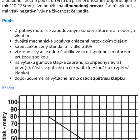
a obsluhu. Možno použít do vrtů od průměru 100mm (doporučujeme
min.110-125mm), lze použít i na
dlouhodobý provoz.
Časté spínání
má však negativní vliv na životnost čerpadla.
Popis:
2-pólový motor se zabudovaným kondenzátorem a měděným
vinutím
dvojitá mechanická ucpávka chlazená netoxickým olejem
kabel zakončený standartní vidlicí 230V
vřeteno z vysoce odolné uhlíkové oceli spojeno s motorem
pružnou spojkou
na výtlaku gumová klapka zabraňující případný návrat
pevných částic z potrubí do čerpadla (neslouží jako zpětná
klapka)
doporučujeme na výtlačné hrdlo osadit
zpětnou klapku
Křivka: