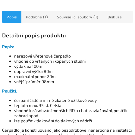
Popis
Podobné (1)
Související soubory (1)
Diskuze
Detailní popis produktu
Popis:
nerezové vřetenové čerpadlo
vhodné do vrtaných i kopaných studní
výtlak až 100m
dopravní výška 80m
maximální ponor 20m
vnější průměr 98mm
Použití:
čerpání čisté a mirně zkalené užitkové vody
teplota max. 35 st. Celsia
vhodné k zásobvání menších RD a chat, zavlažování, postřik
zahrad apod.
lze použít k tlakování do tlakových nádrží
Čerpadlo je konstruováno jako bezúdržbové, nenáročné na instalaci