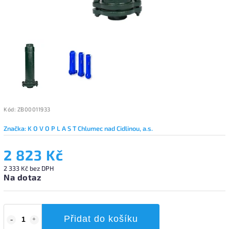
Kód:
ZB00011933
Značka:
K O V O P L A S T Chlumec nad Cidlinou, a.s.
2 823 Kč
2 333 Kč bez DPH
Na dotaz
Přidat do košíku