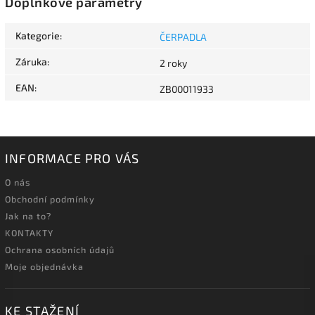
Doplňkové parametry
Kategorie
:
ČERPADLA
Záruka
:
2 roky
EAN
:
ZB00011933
INFORMACE PRO VÁS
O nás
Obchodní podmínky
Jak na to?
KONTAKTY
Ochrana osobních údajů
Moje objednávka
KE STAŽENÍ