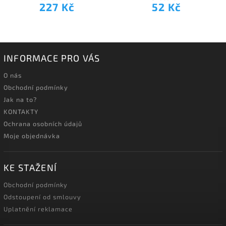
227 Kč
52 Kč
INFORMACE PRO VÁS
O nás
Obchodní podmínky
Jak na to?
KONTAKTY
Ochrana osobních údajů
Moje objednávka
KE STAŽENÍ
Obchodní podmínky
Odstoupení od smlouvy
Uplatnění reklamace