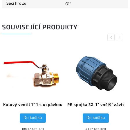
Sací hrdlo
:
G1"
SOUVISEJÍCÍ PRODUKTY
Previous
Next
Kulový ventil 1" 1 s ucpávkou
PE spojka 32-1" vnější závit
Do košíku
Do košíku
188 Kč bez DPH
43 Kč bez DPH