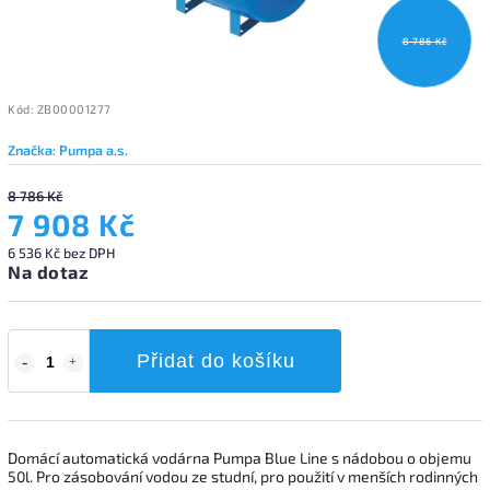
8 786 Kč
Kód:
ZB00001277
Značka:
Pumpa a.s.
8 786 Kč
7 908 Kč
6 536 Kč bez DPH
Na dotaz
Přidat do košíku
Domácí automatická vodárna Pumpa Blue Line s nádobou o objemu
50l. Pro zásobování vodou ze studní, pro použití v menších rodinných