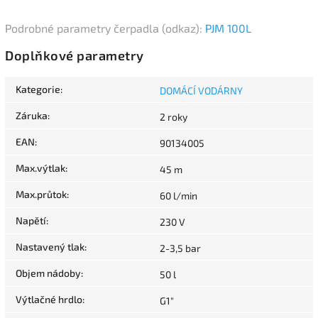
Podrobné parametry čerpadla (odkaz):
PJM 100L
Doplňkové parametry
Kategorie
:
DOMÁCÍ VODÁRNY
Záruka
:
2 roky
EAN
:
90134005
Max.výtlak
:
45 m
Max.průtok
:
60 l/min
Napětí
:
230 V
Nastavený tlak
:
2-3,5 bar
Objem nádoby
:
50 l
Výtlačné hrdlo
:
G1"