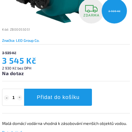
3 939 Kč
ZDARMA
Kód:
ZB00055051
Značka:
LEO Group Co.
3 939 Kč
3 545 Kč
2 930 Kč bez DPH
Na dotaz
Přidat do košíku
Malá domácí vodárna vhodná k zásobování menších objektů vodou.