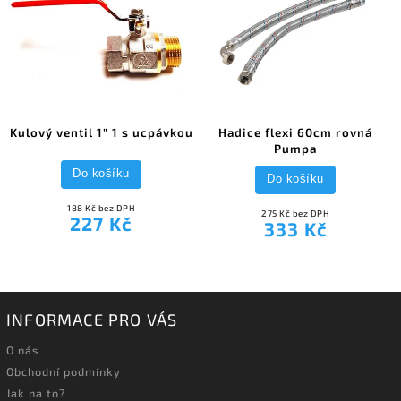
Kulový ventil 1" 1 s ucpávkou
Hadice flexi 60cm rovná
Pumpa
Do košíku
Do košíku
188 Kč bez DPH
275 Kč bez DPH
227 Kč
333 Kč
INFORMACE PRO VÁS
O nás
Obchodní podmínky
Jak na to?