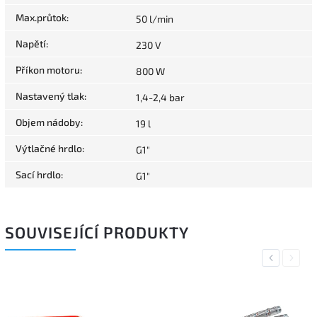
Max.průtok
:
50 l/min
Napětí
:
230 V
Příkon motoru
:
800 W
Nastavený tlak
:
1,4-2,4 bar
Objem nádoby
:
19 l
Výtlačné hrdlo
:
G1"
Sací hrdlo
:
G1"
SOUVISEJÍCÍ PRODUKTY
Previous
Next