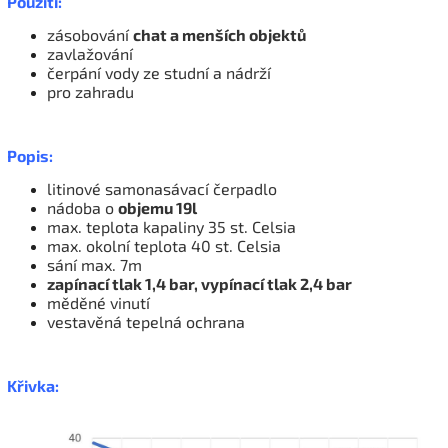
Použití:
zásobování
chat a menších objektů
zavlažování
čerpání vody ze studní a nádrží
pro zahradu
Popis:
litinové samonasávací čerpadlo
nádoba o
objemu 19l
max. teplota kapaliny 35 st. Celsia
max. okolní teplota 40 st. Celsia
sání max. 7m
zapínací tlak 1,4 bar, vypínací tlak 2,4 bar
měděné vinutí
vestavěná tepelná ochrana
Křivka: