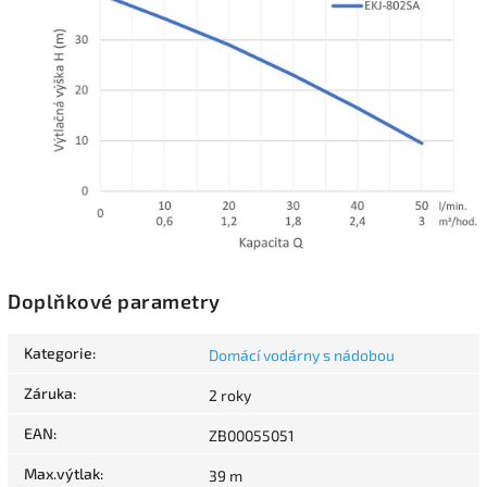
Doplňkové parametry
Kategorie
:
Domácí vodárny s nádobou
Záruka
:
2 roky
EAN
:
ZB00055051
Max.výtlak
:
39 m