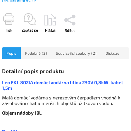
Detailní informace
Tisk
Zeptat se
Hlídat
Sdílet
Popis
Podobné (2)
Související soubory (2)
Diskuze
Detailní popis produktu
Leo EKJ-802IA domácí vodárna litina 230V 0,8kW, kabel
1,5m
Malá domácí vodárna s nerezovým čerpadlem vhodná k
zásobování chat a menších objektů užitkovou vodou.
Objem nádoby 19l.