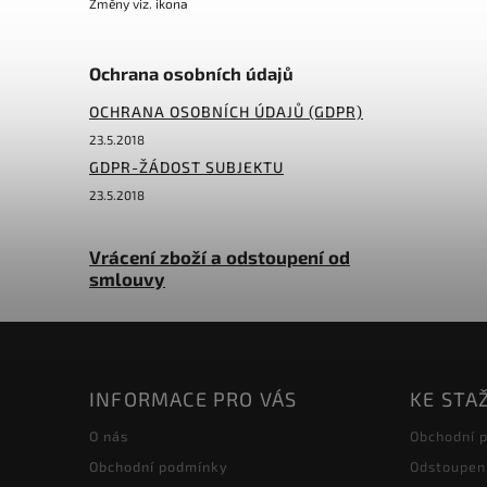
Změny viz. ikona
Ochrana osobních údajů
OCHRANA OSOBNÍCH ÚDAJŮ (GDPR)
23.5.2018
GDPR-ŽÁDOST SUBJEKTU
23.5.2018
Vrácení zboží a odstoupení od
smlouvy
INFORMACE PRO VÁS
KE STA
O nás
Obchodní 
Obchodní podmínky
Odstoupen