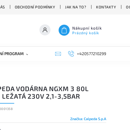
NÁS
OBCHODNÍ PODMÍNKY
JAK NA TO?
KONTAKTY
O
Nákupní košík
Prázdný košík
NÍ PROGRAM
NÁHRADNÍ DÍLY
+420577210299
PRŮMYSLOVÁ TECHNIKA
PEDA VODÁRNA NGXM 3 80L
LEŽATÁ 230V 2,1-3,5BAR
0001358
Značka:
Calpeda S.p.A