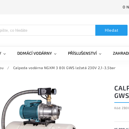
O 
Hledat
Y
DOMÁCÍ VODÁRNY
PŘÍSLUŠENSTVÍ
ZAHRAD
ou
/
Calpeda vodárna NGXM 3 80l GWS ležatá 230V 2,1-3,5bar
CAL
GWS 
Kód:
ZB0