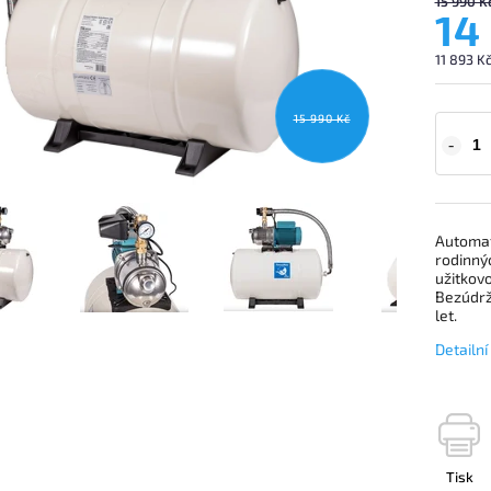
15 990 K
14
11 893 K
15 990 Kč
Automat
rodinný
užitkov
Bezúdrž
let.
Detailn
Tisk