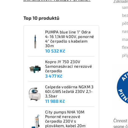
Základní
sa
be
Top 10 produktů
pět
PUMPA blue line 1" Odra
nas
4-16 1,1kW 400V, ponorné
ma
4" čerpadlo s kabelem
30m
fle
10 532 Kč
při
Kopro JY 750 230V
Samonasávací nerezové
čerpadlo
3 477 Kč
Calpeda vodárna NGXM 3
60l GWS ležatá 230V 2,1-
3,5bar
11 988 Kč
City pumps NHA 10M
Ponorné nerezové
čerpadlo 230V s
Činnost 
plovákem, kabel 20m
sepne č