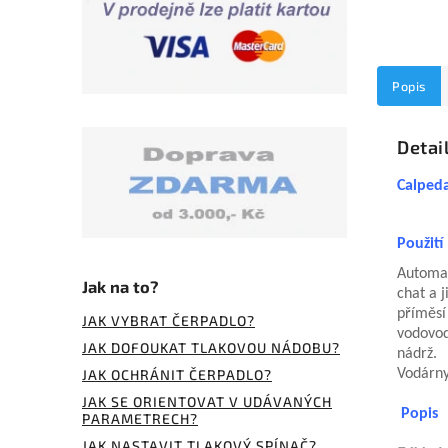
Popis
Detai
Calped
Použití
Automat
Jak na to?
chat a 
příměsí
JAK VYBRAT ČERPADLO?
vodovod
JAK DOFOUKAT TLAKOVOU NÁDOBU?
nádrž.
JAK OCHRÁNIT ČERPADLO?
Vodárny
JAK SE ORIENTOVAT V UDÁVANÝCH
Popis
PARAMETRECH?
JAK NASTAVIT TLAKOVÝ SPÍNAČ?