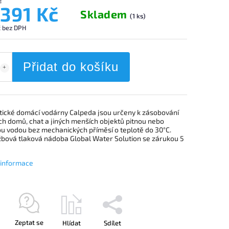
č
 391 Kč
Skladem
(1 ks)
č bez DPH
Přidat do košíku
ické domácí vodárny Calpeda jsou určeny k zásobování
ch domů, chat a jiných menších objektů pitnou nebo
ou vodou bez mechanických příměsí o teplotě do 30°C.
bová tlaková nádoba Global Water Solution se zárukou 5
í informace
Zeptat se
Hlídat
Sdílet