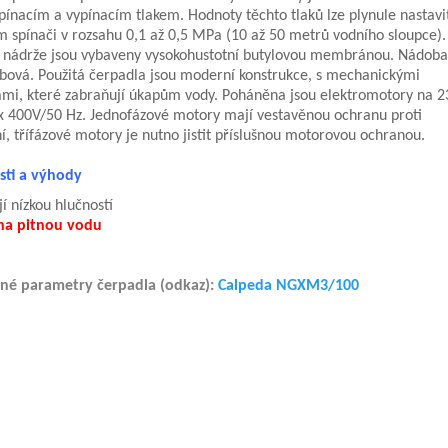
pínacím a vypínacím tlakem. Hodnoty těchto tlaků lze plynule nastavi
m spínači v rozsahu 0,1 až 0,5 MPa (10 až 50 metrů vodního sloupce).
 nádrže jsou vybaveny vysokohustotní butylovou membránou. Nádoba
bová. Použitá čerpadla jsou moderní konstrukce, s mechanickými
mi, které zabraňují úkapům vody. Poháněna jsou elektromotory na 
x 400V/50 Hz. Jednofázové motory mají vestavěnou ochranu proti
ní, třífázové motory je nutno jistit příslušnou motorovou ochranou.
tnosti a výhody
jí nízkou hlučností
 na pitnou vodu
né parametry čerpadla (odkaz):
Calpeda NGXM3/100