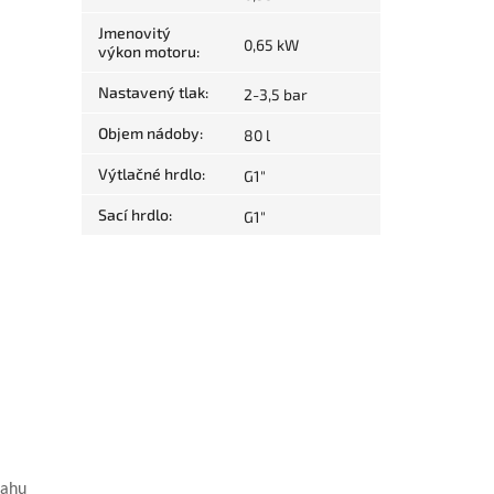
Jmenovitý
0,65 kW
výkon motoru
:
Nastavený tlak
:
2-3,5 bar
Objem nádoby
:
80 l
Výtlačné hrdlo
:
G1"
Sací hrdlo
:
G1"
sahu