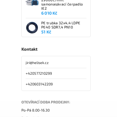
samonasávací čerpadlo
IE2
6 010 Kč
PE trubka 32x4,4 LDPE
PE40 SDR7,4 PN10
51 Kč
Kontakt
jiri
@
helisek.cz
+420577210299
+420603142209
OTEVÍRACÍ DOBA PRODEJNY:
Po-Pá 8.00-16.30