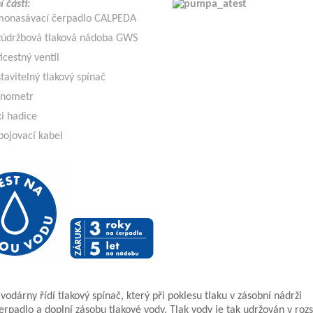
 části:
monasávací čerpadlo CALPEDA
zúdržbová tlaková nádoba GWS
icestný ventil
tavitelný tlakový spínač
nometr
xi hadice
pojovací kabel
vodárny řídí tlakový spínač, který při poklesu tlaku v zásobní nádrži
erpadlo a doplní zásobu tlakové vody. Tlak vody je tak udržován v roz