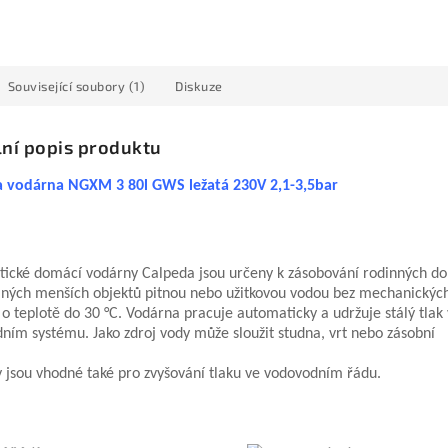
Související soubory (1)
Diskuze
lní popis produktu
a vodárna NGXM 3 80l GWS ležatá 230V 2,1-3,5bar
ické domácí vodárny Calpeda jsou určeny k zásobování rodinných d
jiných menších objektů pitnou nebo užitkovou vodou bez mechanickýc
 o teplotě do 30 °C. Vodárna pracuje automaticky a udržuje stálý tlak
ním systému. Jako zdroj vody může sloužit studna, vrt nebo zásobní
 jsou vhodné také pro zvyšování tlaku ve vodovodním řádu.