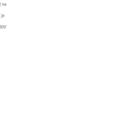
t na
 je
230V