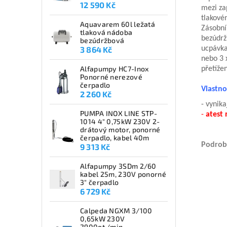
12 590 Kč
mezi za
tlakové
Aquavarem 60l ležatá
Zásobní
tlaková nádoba
bezúdrž
bezúdržbová
3 864 Kč
ucpávka
nebo 3 
Alfapumpy HC7-Inox
přetíže
Ponorné nerezové
čerpadlo
Vlas
2 260 Kč
- vynika
PUMPA INOX LINE STP-
-
atest
1014 4" 0,75kW 230V 2-
drátový motor, ponorné
čerpadlo, kabel 40m
Podrob
9 313 Kč
Alfapumpy 3SDm 2/60
kabel 25m, 230V ponorné
3" čerpadlo
6 729 Kč
Calpeda NGXM 3/100
0,65kW 230V
2900ot./min.