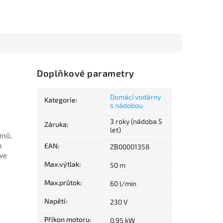
Doplňkové parametry
Domácí vodárny
Kategorie
:
s nádobou
3 roky (nádoba 5
Záruka
:
let)
omů,
EAN
:
h
ZB00001358
 ve
Max.výtlak
:
50 m
Max.průtok
:
60 l/min
Napětí
:
230 V
Příkon motoru
:
0,95 kW