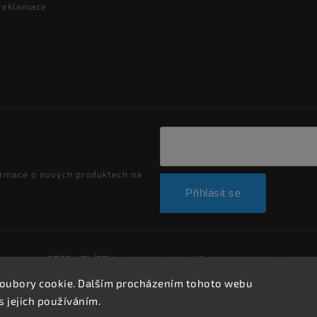
 reklamace
ormace o nových produktech na
Přihlásit se
Copyright 2026
HELÍSEK stavební s.r.o.
. Všechna práva vyhrazen
Upravit nastavení cookies
oubory cookie. Dalším procházením tohoto webu
Vytvořil
Shoptet
| Design
Shoptak.cz.
s jejich používáním.