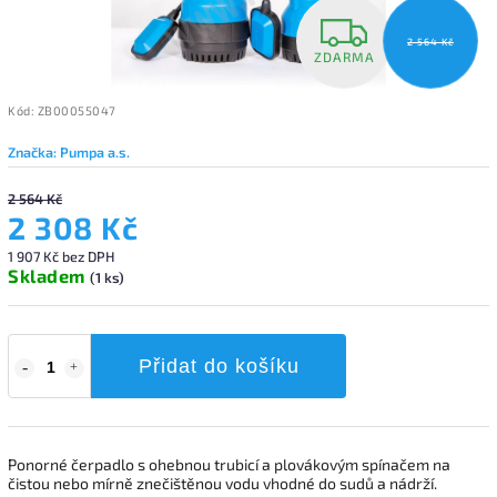
2 564 Kč
ZDARMA
Kód:
ZB00055047
Značka:
Pumpa a.s.
2 564 Kč
2 308 Kč
1 907 Kč bez DPH
Skladem
(1 ks)
Přidat do košíku
Ponorné čerpadlo s ohebnou trubicí a plovákovým spínačem na
čistou nebo mírně znečištěnou vodu vhodné do sudů a nádrží.