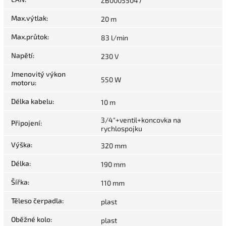
ZB00055047
Max.výtlak
:
20 m
Max.průtok
:
83 l/min
Napětí
:
230 V
Jmenovitý výkon
550 W
motoru
:
Délka kabelu
:
10 m
3/4"+ventil+koncovka na
Připojení
:
rychlospojku
Výška
:
320 mm
Délka
:
190 mm
Šířka
:
110 mm
Těleso čerpadla
:
plast
Oběžné kolo
:
plast