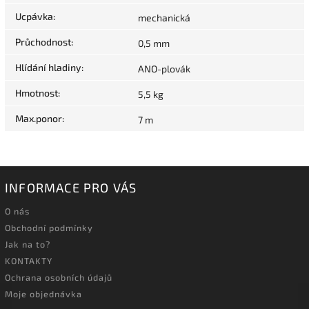
Ucpávka
:
mechanická
Průchodnost
:
0,5 mm
Hlídání hladiny
:
ANO-plovák
Hmotnost
:
5,5 kg
Max.ponor
:
7 m
INFORMACE PRO VÁS
O nás
Obchodní podmínky
Jak na to?
KONTAKTY
Ochrana osobních údajů
Moje objednávka