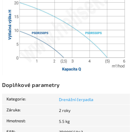
Doplňkové parametry
Kategorie
:
Drenážní čerpadla
Záruka
:
2 roky
Hmotnost
:
5.5 kg
EAN
: