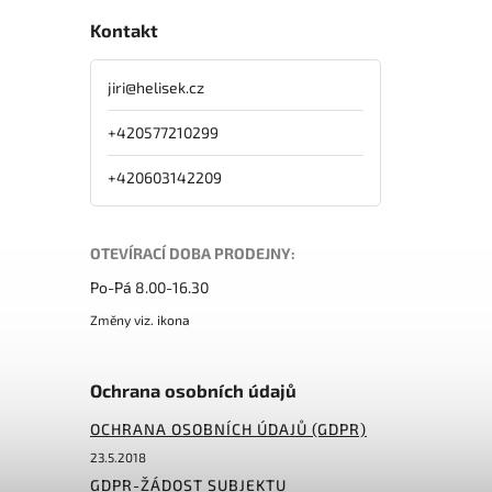
Kontakt
jiri
@
helisek.cz
+420577210299
+420603142209
OTEVÍRACÍ DOBA PRODEJNY:
Po-Pá 8.00-16.30
Změny viz. ikona
Ochrana osobních údajů
OCHRANA OSOBNÍCH ÚDAJŮ (GDPR)
23.5.2018
GDPR-ŽÁDOST SUBJEKTU