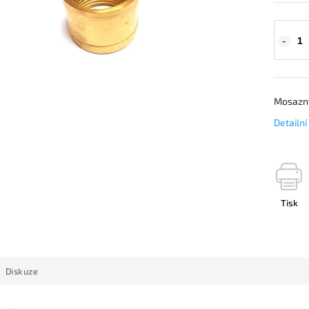
Mosazný
Detailn
Tisk
Diskuze