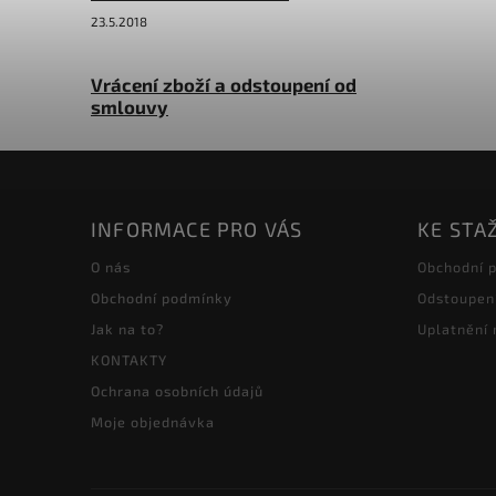
23.5.2018
Vrácení zboží a odstoupení od
smlouvy
INFORMACE PRO VÁS
KE STA
O nás
Obchodní 
Obchodní podmínky
Odstoupen
Jak na to?
Uplatnění
KONTAKTY
Ochrana osobních údajů
Moje objednávka