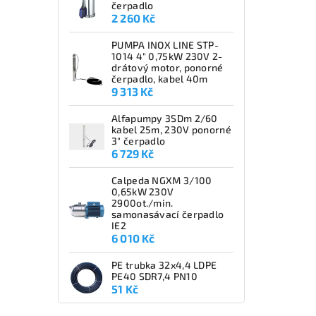
čerpadlo
2 260 Kč
PUMPA INOX LINE STP-
1014 4" 0,75kW 230V 2-
drátový motor, ponorné
čerpadlo, kabel 40m
9 313 Kč
Alfapumpy 3SDm 2/60
kabel 25m, 230V ponorné
3" čerpadlo
6 729 Kč
Calpeda NGXM 3/100
0,65kW 230V
2900ot./min.
samonasávací čerpadlo
IE2
6 010 Kč
PE trubka 32x4,4 LDPE
PE40 SDR7,4 PN10
51 Kč