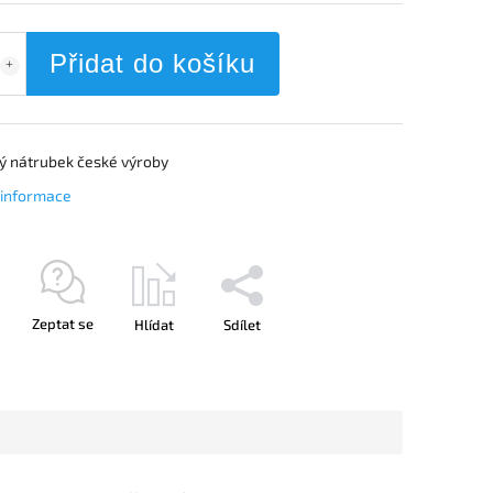
Přidat do košíku
 nátrubek české výroby
í informace
Zeptat se
Hlídat
Sdílet