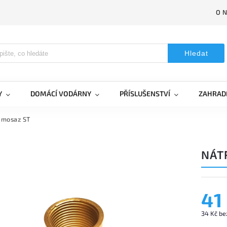
O 
Hledat
Y
DOMÁCÍ VODÁRNY
PŘÍSLUŠENSTVÍ
ZAHRAD
 mosaz ST
NÁT
41
34 Kč be