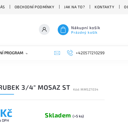
NÁS
OBCHODNÍ PODMÍNKY
JAK NA TO?
KONTAKTY
O
Nákupní košík
Prázdný košík
NÍ PROGRAM
NÁHRADNÍ DÍLY
+420577210299
PRŮMYSLOVÁ TECHNIKA
RUBEK 3/4" MOSAZ ST
Kód:
MMS27034
 Kč
Skladem
(>5 ks)
z DPH