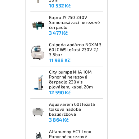
10 532 Kč
Kopro JY 750 230V
Samonasávací nerezové
čerpadlo
3 477 Kč
Calpeda vodárna NGXM 3
60l GWS ležatá 230V 2,1-
3,5bar
11 988 Kč
City pumps NHA 10M
Ponorné nerezové
čerpadlo 230V s
plovákem, kabel 20m
12 590 Kč
Aquavarem 60l ležatá
tlaková nádoba
bezúdržbová
3 864 Kč
Alfapumpy HC7-Inox
Ponorné nerezové