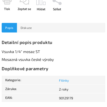
Tisk
Zeptat se
Hlídat
Sdílet
Popis
Diskuze
Detailní popis produktu
Vsuvka 1/4" mosaz ST
Mosazná vsuvka české výroby
Doplňkové parametry
Kategorie
:
Fitinky
Záruka
:
2 roky
EAN
:
90129179