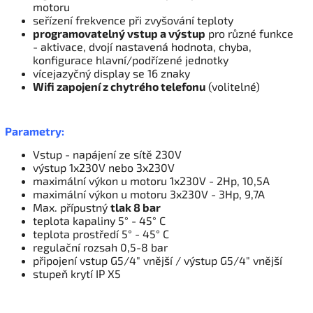
motoru
seřízení frekvence při zvyšování teploty
programovatelný vstup a výstup
pro různé funkce
-
aktivace, dvojí nastavená hodnota, chyba,
konfigurace hlavní/podřízené jednotky
vícejazyčný display se 16 znaky
Wifi zapojení z chytrého telefonu
(volitelné)
Parametry:
Vstup - napájení ze sítě 230V
výstup 1x230V nebo 3x230V
maximální výkon u motoru 1x230V - 2Hp, 10,5A
maximální výkon u motoru 3x230V - 3Hp, 9,7A
Max. přípustný
tlak 8 bar
teplota kapaliny
5°
- 45° C
teplota prostředí 5° - 45° C
regulační rozsah 0,5-8 bar
připojení vstup G5/4" vnější / výstup G5/4" vnější
stupeň krytí IP X5