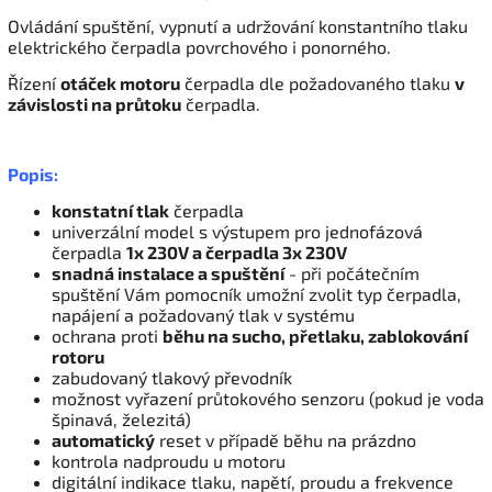
Ovládání spuštění, vypnutí a udržování konstantního tlaku
elektrického čerpadla povrchového i ponorného.
Řízení
otáček motoru
čerpadla dle požadovaného tlaku
v
závislosti na průtoku
čerpadla.
Popis:
konstatní tlak
čerpadla
univerzální model s výstupem pro jednofázová
čerpadla
1x 230V a čerpadla 3x 230V
snadná instalace a spuštění
- při počátečním
spuštění Vám pomocník umožní zvolit typ čerpadla,
napájení a požadovaný tlak v systému
ochrana proti
běhu na sucho, přetlaku, zablokování
rotoru
zabudovaný tlakový převodník
možnost vyřazení průtokového senzoru (pokud je voda
špinavá, železitá)
automatický
reset v případě běhu na prázdno
kontrola nadproudu u motoru
digitální indikace tlaku, napětí, proudu a frekvence