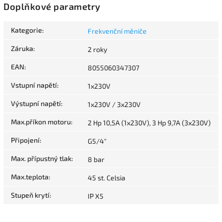
Doplňkové parametry
Kategorie
:
Frekvenční měniče
Záruka
:
2 roky
EAN
:
8055060347307
Vstupní napětí
:
1x230V
Výstupní napětí
:
1x230V / 3x230V
Max.příkon motoru
:
2 Hp 10,5A (1x230V), 3 Hp 9,7A (3x230V)
Připojení
:
G5/4"
Max. přípustný tlak
:
8 bar
Max.teplota
:
45 st. Celsia
Stupeň krytí
:
IP X5