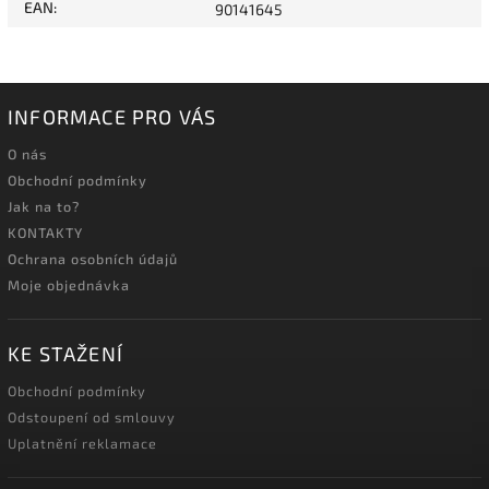
EAN
:
90141645
INFORMACE PRO VÁS
O nás
Obchodní podmínky
Jak na to?
KONTAKTY
Ochrana osobních údajů
Moje objednávka
KE STAŽENÍ
Obchodní podmínky
Odstoupení od smlouvy
Uplatnění reklamace