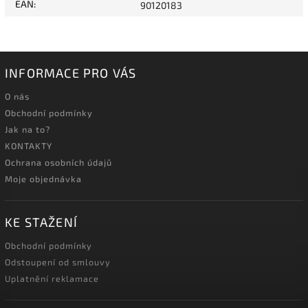
EAN
:
90120183
INFORMACE PRO VÁS
O nás
Obchodní podmínky
Jak na to?
KONTAKTY
Ochrana osobních údajů
Moje objednávka
KE STAŽENÍ
Obchodní podmínky
Odstoupení od smlouvy
Uplatnění reklamace