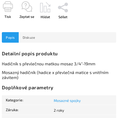
Tisk
Zeptat se
Hlídat
Sdílet
Popis
Diskuze
Detailní popis produktu
Hadičník s převlečnou matkou mosaz 3/4"-19mm
Mosazný hadičník (hadice x převlečná matice s vnitřním
závitem)
Doplňkové parametry
Kategorie
:
Mosazné spojky
Záruka
:
2 roky