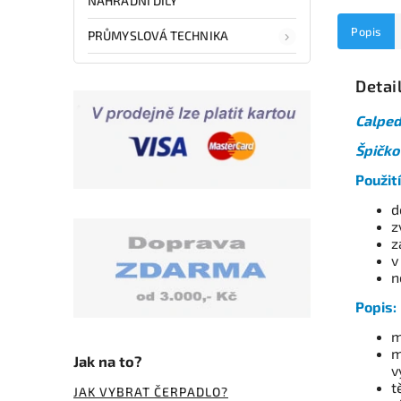
NÁHRADNÍ DÍLY
Popis
PRŮMYSLOVÁ TECHNIKA
Detai
Calpe
Špičko
Použití
d
z
z
v
n
Popis:
m
m
Jak na to?
v
t
JAK VYBRAT ČERPADLO?