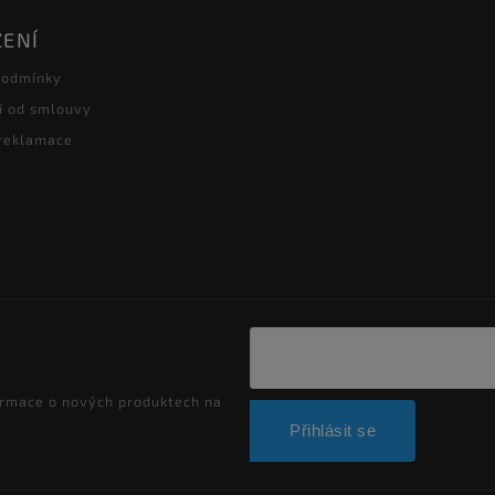
ŽENÍ
podmínky
í od smlouvy
 reklamace
ormace o nových produktech na
Přihlásit se