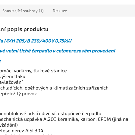
Související soubory (1)
Diskuze
lní popis produktu
da MXH 205/B 230/400V 0,75kW
vé velmi tiché čerpadlo v celonerezovém provedení
:
omácí vodárny, tlakové stanice
výšení tlaku
avlažování
 chladících, oběhových a klimatizačních zařízeních
epřetržitý provoz
onoblokové odstředivé vícestupňové čerpadlo
echanická ucpávka Al2O3 keramika, karbon, EPDM (jiná na
yžádání)
ěleso nerez AISI 304