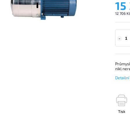
15
12 706 K
Průmysl
nikl ner
Detailn
Tisk