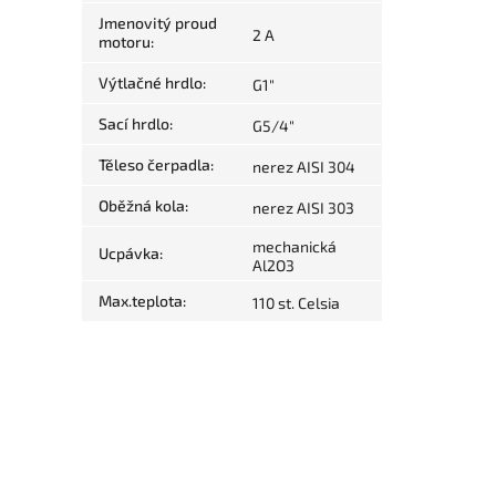
Jmenovitý proud
2 A
motoru
:
Výtlačné hrdlo
:
G1"
Sací hrdlo
:
G5/4"
Těleso čerpadla
:
nerez AISI 304
Oběžná kola
:
nerez AISI 303
mechanická
Ucpávka
:
Al2O3
Max.teplota
:
110 st. Celsia