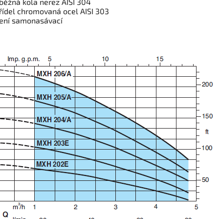
běžná kola nerez AISI 304
řídel chromovaná ocel AISI 303
ení samonasávací