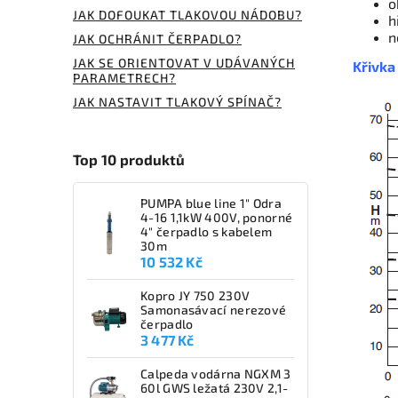
o
JAK DOFOUKAT TLAKOVOU NÁDOBU?
h
n
JAK OCHRÁNIT ČERPADLO?
JAK SE ORIENTOVAT V UDÁVANÝCH
Křivka
PARAMETRECH?
JAK NASTAVIT TLAKOVÝ SPÍNAČ?
Top 10 produktů
PUMPA blue line 1" Odra
4-16 1,1kW 400V, ponorné
4" čerpadlo s kabelem
30m
10 532 Kč
Kopro JY 750 230V
Samonasávací nerezové
čerpadlo
3 477 Kč
Calpeda vodárna NGXM 3
60l GWS ležatá 230V 2,1-