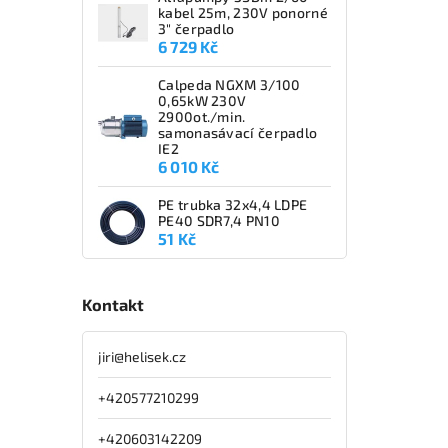
kabel 25m, 230V ponorné
3" čerpadlo
6 729 Kč
Calpeda NGXM 3/100
0,65kW 230V
2900ot./min.
samonasávací čerpadlo
IE2
6 010 Kč
PE trubka 32x4,4 LDPE
PE40 SDR7,4 PN10
51 Kč
Kontakt
jiri
@
helisek.cz
+420577210299
+420603142209