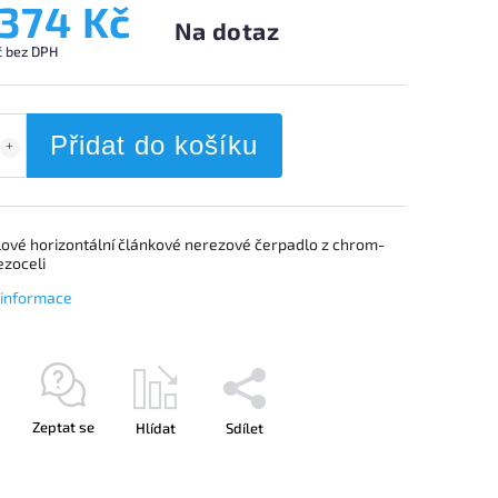
 374 Kč
Na dotaz
č bez DPH
Přidat do košíku
ové horizontální článkové nerezové čerpadlo z chrom-
ezoceli
í informace
Zeptat se
Hlídat
Sdílet