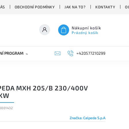
NÁS
OBCHODNÍ PODMÍNKY
JAK NA TO?
KONTAKTY
O
Nákupní košík
Prázdný košík
NÍ PROGRAM
NÁHRADNÍ DÍLY
+420577210299
PRŮMYSLOVÁ TECHNIKA
PEDA MXH 205/B 230/400V
5KW
0001432
Značka:
Calpeda S.p.A