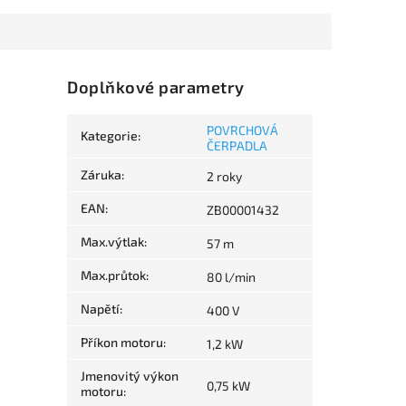
Doplňkové parametry
POVRCHOVÁ
Kategorie
:
ČERPADLA
Záruka
:
2 roky
EAN
:
ZB00001432
Max.výtlak
:
57 m
Max.průtok
:
80 l/min
Napětí
:
400 V
Příkon motoru
:
1,2 kW
Jmenovitý výkon
0,75 kW
motoru
: