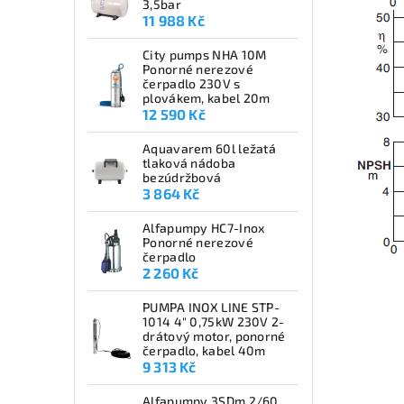
3,5bar
11 988 Kč
City pumps NHA 10M
Ponorné nerezové
čerpadlo 230V s
plovákem, kabel 20m
12 590 Kč
Aquavarem 60l ležatá
tlaková nádoba
bezúdržbová
3 864 Kč
Alfapumpy HC7-Inox
Ponorné nerezové
čerpadlo
2 260 Kč
PUMPA INOX LINE STP-
1014 4" 0,75kW 230V 2-
drátový motor, ponorné
čerpadlo, kabel 40m
9 313 Kč
Alfapumpy 3SDm 2/60