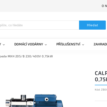
O 
Hledat
Y
DOMÁCÍ VODÁRNY
PŘÍSLUŠENSTVÍ
ZAHRAD
lpeda MXH 205/B 230/400V 0,75kW
CAL
0,7
Kód:
ZB0