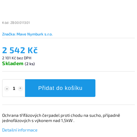
Kód:
ZB00011301
Značka:
Mave Nymburk s.r.o.
2 542 Kč
2 101 Kč bez DPH
Skladem
(2 ks)
Přidat do košíku
Ochrana třífázových čerpadel proti chodu na sucho, případně
jednofázových s výkonem nad 1,5kW .
Detailní informace