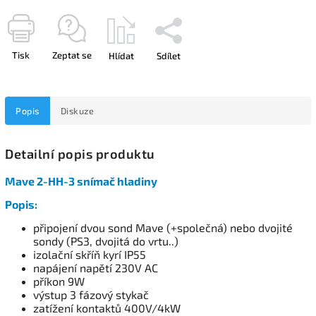
Tisk
Zeptat se
Hlídat
Sdílet
Popis
Diskuze
Detailní popis produktu
Mave 2-HH-3 snímač hladiny
Popis:
připojení dvou sond Mave (+společná) nebo dvojité
sondy (PS3, dvojitá do vrtu..)
izolační skříň kyrí IP55
napájení napětí 230V AC
příkon 9W
výstup 3 fázový stykač
zatížení kontaktů 400V/4kW