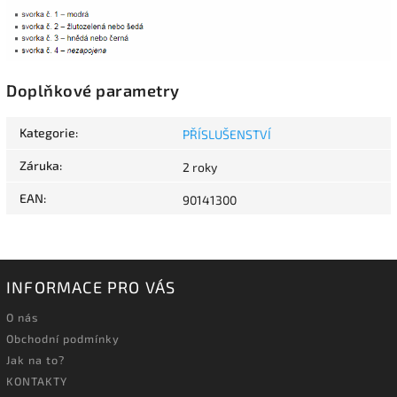
Doplňkové parametry
Kategorie
:
PŘÍSLUŠENSTVÍ
Záruka
:
2 roky
EAN
:
90141300
INFORMACE PRO VÁS
O nás
Obchodní podmínky
Jak na to?
KONTAKTY