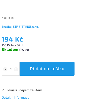
Kód:
1576
Značka:
STP FITTINGS s.r.o.
194 Kč
160 Kč bez DPH
Skladem
(>5 ks)
Přidat do košíku
PE T-kus s vnějším závitem
Detailní informace