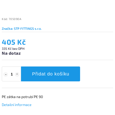
Kód:
705090A
Značka:
STP FITTINGS s.r.o.
405 Kč
335 Kč bez DPH
Na dotaz
Přidat do košíku
PE zátka na potrubí PE 90
Detailní informace