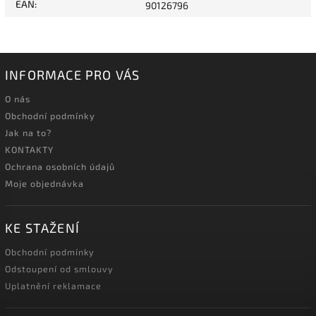
EAN
:
90126796
INFORMACE PRO VÁS
O nás
Obchodní podmínky
Jak na to?
KONTAKTY
Ochrana osobních údajů
Moje objednávka
KE STAŽENÍ
Obchodní podmínky
Odstoupení od smlouvy
Uplatnění reklamace