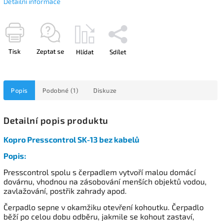
Detailní informace
Tisk
Zeptat se
Hlídat
Sdílet
Popis
Podobné (1)
Diskuze
Detailní popis produktu
Kopro Presscontrol SK-13 bez kabelů
Popis:
Presscontrol spolu s čerpadlem vytvoří malou domácí
dovárnu, vhodnou na zásobování menších objektů vodou,
zavlažování, postřik zahrady apod.
Čerpadlo sepne v okamžiku otevření kohoutku. Čerpadlo
běží po celou dobu odběru, jakmile se kohout zastaví,