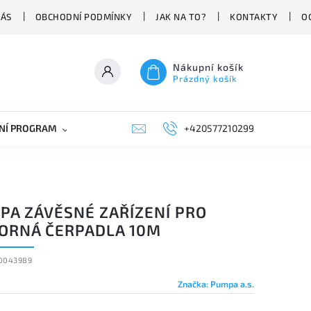
NÁS
OBCHODNÍ PODMÍNKY
JAK NA TO?
KONTAKTY
O
Nákupní košík
Prázdný košík
NÍ PROGRAM
NÁHRADNÍ DÍLY
+420577210299
PRŮMYSLOVÁ TECHNIKA
PA ZÁVĚSNÉ ZAŘÍZENÍ PRO
ORNÁ ČERPADLA 10M
0043989
Značka:
Pumpa a.s.