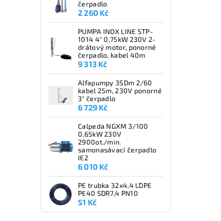
čerpadlo
2 260 Kč
PUMPA INOX LINE STP-
1014 4" 0,75kW 230V 2-
drátový motor, ponorné
čerpadlo, kabel 40m
9 313 Kč
Alfapumpy 3SDm 2/60
kabel 25m, 230V ponorné
3" čerpadlo
6 729 Kč
Calpeda NGXM 3/100
0,65kW 230V
2900ot./min.
samonasávací čerpadlo
IE2
6 010 Kč
PE trubka 32x4,4 LDPE
PE40 SDR7,4 PN10
51 Kč