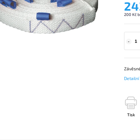
24
200 Kč b
Závěsné
Detailn
Tisk