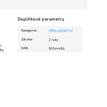
Doplňkové parametry
Kategorie
:
PŘÍSLUŠENSTVÍ
Záruka
:
2 roky
u
EAN
:
90144486
bky