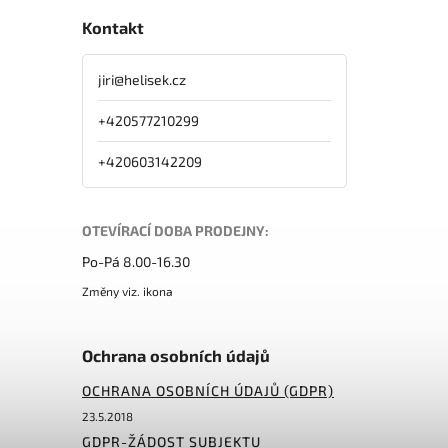
Kontakt
jiri
@
helisek.cz
+420577210299
+420603142209
OTEVÍRACÍ DOBA PRODEJNY:
Po-Pá 8.00-16.30
Změny viz. ikona
Ochrana osobních údajů
OCHRANA OSOBNÍCH ÚDAJŮ (GDPR)
23.5.2018
GDPR-ŽÁDOST SUBJEKTU