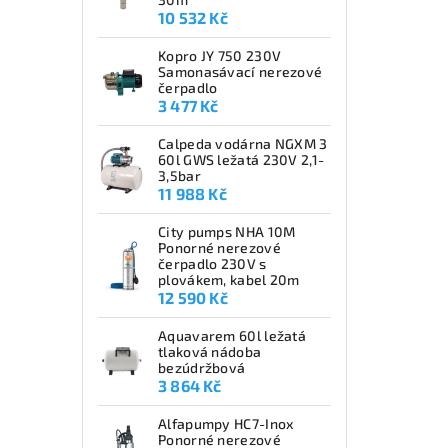
10 532 Kč
Kopro JY 750 230V
Samonasávací nerezové
čerpadlo
3 477 Kč
Calpeda vodárna NGXM 3
60l GWS ležatá 230V 2,1-
3,5bar
11 988 Kč
City pumps NHA 10M
Ponorné nerezové
čerpadlo 230V s
plovákem, kabel 20m
12 590 Kč
Aquavarem 60l ležatá
tlaková nádoba
bezúdržbová
3 864 Kč
Alfapumpy HC7-Inox
Ponorné nerezové