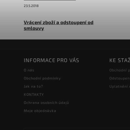
23.5.2018
Vrácení zboží a odstoupení od
smlouvy
INFORMACE PRO VÁS
KE STA
O nás
Obchodní 
Obchodní podmínky
Odstoupen
Jak na to?
Uplatnění
KONTAKTY
Ochrana osobních údajů
Moje objednávka