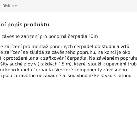
Diskuze
lní popis produktu
závěsné zařízení pro ponorná čerpadla 10m
é zařízení pro montáž ponorných čerpadel do studní a vrtů.
é zařízení se skládá ze závěsného popruhu, na konci je oko
cí k protažení lana k zafixování čerpadla. Na závěsném popruh
šity suché zipy v (každých 1,5 m), které slouží k upevnění tru
trického kabelu čerpadla. Veškeré komponenty závěsného
ní jsou zdravotně nezávadné a jsou vhodné ke styku s pitnou