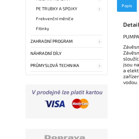
Popis
PE TRUBKY A SPOJKY
Frekvenční měniče
Detai
Fitinky
PUMPA 
ZAHRADNÍ PROGRAM
Závěsn
Závěsn
NÁHRADNÍ DÍLY
slouží
jsou na
PRŮMYSLOVÁ TECHNIKA
a elek
zaříze
vodou.