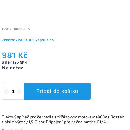
Kód:
ZB00009635
Značka:
ZPA EKOREG spol. s r.o.
981 Kč
811 Kč bez DPH
Na dotaz
Přidat do košíku
Tlakový spínač pro čerpadla s třífázovým motorem (400V). Rozsah
tlaků z výroby 1,5-3 bar. Připojení-převlečná matice G1/4".