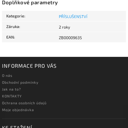
Doplňkové parametry
Kategorie
:
PŘÍSLUŠENSTVÍ
Záruka
:
2 roky
EAN
:
ZB00009635
INFORMACE PRO VÁS
O nás
Obchodní podmínky
Jak na to?
KONTAKTY
Ochrana osobních údajů
Moje objednávka
KE STAŽENÍ