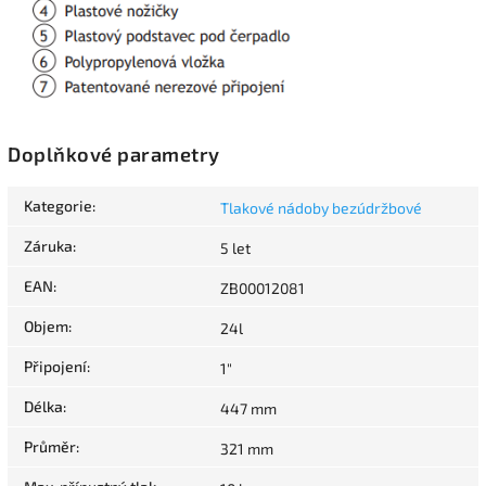
Doplňkové parametry
Kategorie
:
Tlakové nádoby bezúdržbové
Záruka
:
5 let
EAN
:
ZB00012081
Objem
:
24l
Připojení
:
1"
Délka
:
447 mm
Průměr
:
321 mm