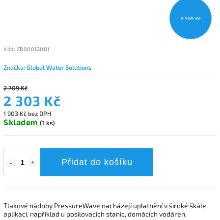
2 709 Kč
Kód:
ZB00012081
Značka:
Global Water Solutions
2 709 Kč
2 303 Kč
1 903 Kč bez DPH
Skladem
(1 ks)
Přidat do košíku
Tlakové nádoby PressureWave nacházejí uplatnění v široké škále
aplikací, například u posilovacích stanic, domácích vodáren,