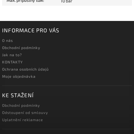
Max. přípustný tlak
:
10 bar
INFORMACE PRO VÁS
O nás
Obchodní podmínky
Jak na to?
KONTAKTY
Ochrana osobních údajů
Moje objednávka
KE STAŽENÍ
Obchodní podmínky
Odstoupení od smlouvy
Uplatnění reklamace