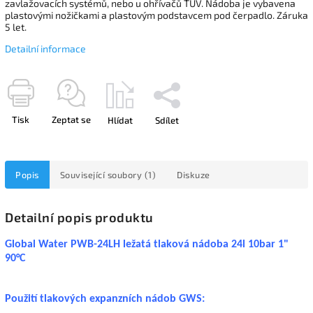
zavlažovacích systémů, nebo u ohřívačů TUV. Nádoba je vybavena
plastovými nožičkami a plastovým podstavcem pod čerpadlo. Záruka
5 let.
Detailní informace
Tisk
Zeptat se
Hlídat
Sdílet
Popis
Související soubory (1)
Diskuze
Detailní popis produktu
Global Water PWB-24LH ležatá tlaková nádoba 24l 10bar 1"
90°C
Použití tlakových expanzních nádob GWS: