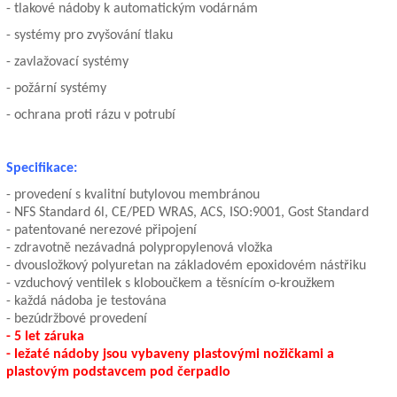
- tlakové nádoby k automatickým vodárnám
- systémy pro zvyšování tlaku
- zavlažovací systémy
- požární systémy
- ochrana proti rázu v potrubí
Specifikace:
- provedení s kvalitní butylovou membránou
- NFS Standard 6l, CE/PED WRAS, ACS, ISO:9001, Gost Standard
- patentované nerezové připojení
- zdravotně nezávadná polypropylenová vložka
- dvousložkový polyuretan na základovém epoxidovém nástřiku
- vzduchový ventilek s kloboučkem a těsnícím o-kroužkem
- každá nádoba je testována
- bezúdržbové provedení
- 5 let záruka
- ležaté nádoby jsou vybaveny plastovými nožičkami a
plastovým podstavcem pod čerpadlo