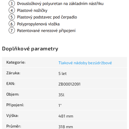
Doplňkové parametry
Kategorie
:
Tlakové nádoby bezúdržbové
Záruka
:
5 let
EAN
:
ZB00012091
Objem
:
35l
Připojení
:
1"
Výška
:
481 mm
Průměr
:
318 mm