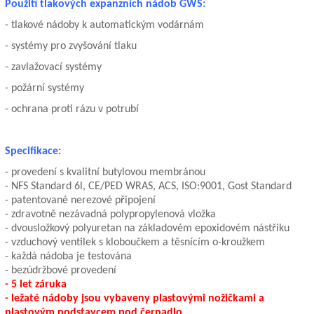
Použití tlakových expanzních nádob GWS:
- tlakové nádoby k automatickým vodárnám
- systémy pro zvyšování tlaku
- zavlažovací systémy
- požární systémy
- ochrana proti rázu v potrubí
Specifikace:
- provedení s kvalitní butylovou membránou
- NFS Standard 6l, CE/PED WRAS, ACS, ISO:9001, Gost Standard
- patentované nerezové připojení
- zdravotně nezávadná polypropylenová vložka
- dvousložkový polyuretan na základovém epoxidovém nástřiku
- vzduchový ventilek s kloboučkem a těsnícím o-kroužkem
- každá nádoba je testována
- bezúdržbové provedení
- 5 let záruka
- ležaté nádoby jsou vybaveny plastovými nožičkami a
plastovým podstavcem pod čerpadlo