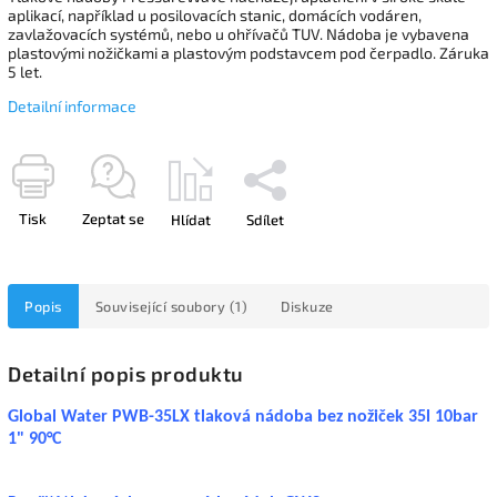
aplikací, například u posilovacích stanic, domácích vodáren,
zavlažovacích systémů, nebo u ohřívačů TUV. Nádoba je vybavena
plastovými nožičkami a plastovým podstavcem pod čerpadlo. Záruka
5 let.
Detailní informace
Tisk
Zeptat se
Hlídat
Sdílet
Popis
Související soubory (1)
Diskuze
Detailní popis produktu
Global Water PWB-35LX tlaková nádoba bez nožiček 35l 10bar
1" 90°C