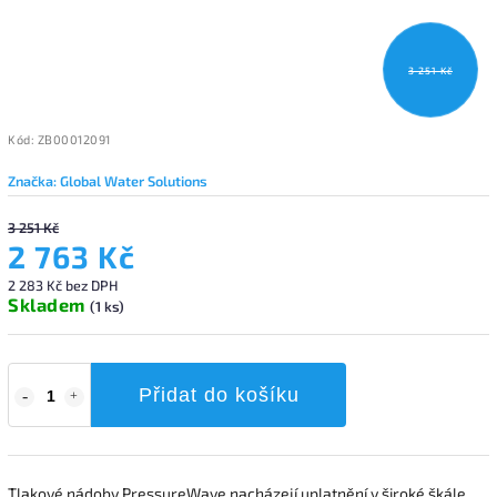
3 251 Kč
Kód:
ZB00012091
Značka:
Global Water Solutions
3 251 Kč
2 763 Kč
2 283 Kč bez DPH
Skladem
(1 ks)
Přidat do košíku
Tlakové nádoby PressureWave nacházejí uplatnění v široké škále