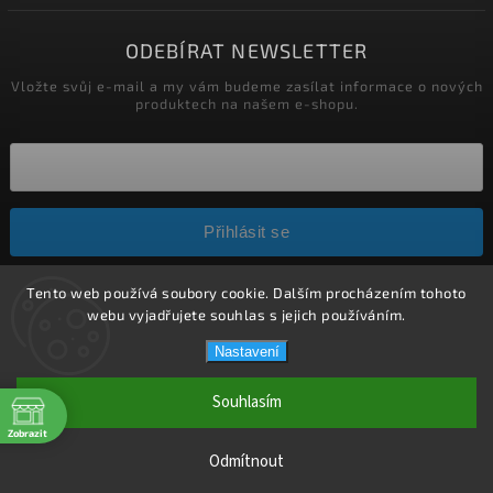
ODEBÍRAT NEWSLETTER
Vložte svůj e-mail a my vám budeme zasílat informace o nových
produktech na našem e-shopu.
Přihlásit se
Tento web používá soubory cookie. Dalším procházením tohoto
Copyright 2026
HELÍSEK stavební s.r.o.
. Všechna práva
webu vyjadřujete souhlas s jejich používáním.
vyhrazena.
Nastavení
Upravit nastavení cookies
Vytvořil
Shoptet
| Design
Shoptak.cz.
Souhlasím
Weboo.eu
Zobrazit
Odmítnout