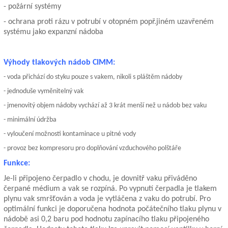
- požární systémy
- ochrana proti rázu v potrubí v otopném popř.jiném uzavřeném
systému jako expanzní nádoba
Výh
ody
tlakových nádob CIMM:
- voda přichází do styku pouze s vakem, nikoli s pláštěm nádoby
- jednoduše vyměnitelný vak
- jmenovitý objem nádoby vychází až 3 krát menší než u nádob bez vaku
- minimální údržba
- vyloučení možnosti kontaminace u pitné vody
- provoz bez kompresoru pro doplňování vzduchového polštáře
Funkce:
Je-li připojeno čerpadlo v chodu, je dovnitř vaku přiváděno
čerpané médium a vak se rozpíná. Po vypnutí čerpadla je tlakem
plynu vak smršťován a voda je vytláčena z vaku do potrubí. Pro
optimální funkci je doporučena hodnota počátečního tlaku plynu v
nádobě asi 0,2 baru pod hodnotu zapínacího tlaku připojeného