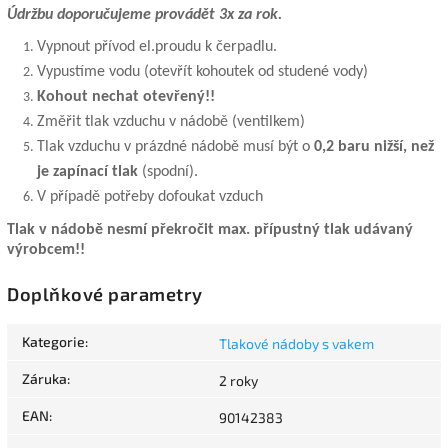
Údržbu doporučujeme provádět 3x za rok.
Vypnout přívod el.proudu k čerpadlu.
Vypustíme vodu (otevřít kohoutek od studené vody)
Kohout nechat otevřený!!
Změřit tlak vzduchu v nádobě (ventilkem)
Tlak vzduchu v prázdné nádobě musí být o
0,2 baru nižší, než
je zapínací tlak
(spodní).
V případě potřeby dofoukat vzduch
Tlak v nádobě nesmí překročit max. přípustný tlak udávaný
výrobcem!!
Doplňkové parametry
Kategorie
:
Tlakové nádoby s vakem
Záruka
:
2 roky
EAN
:
90142383