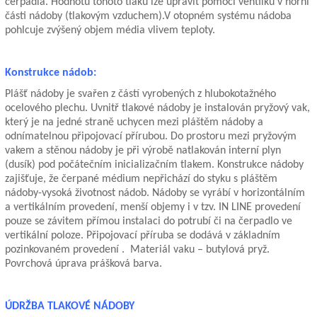
čerpadla. Hodnotu tohoto tlaku lze upravit pomocí ventilku v horní
části nádoby (tlakovým vzduchem).V otopném systému nádoba
pohlcuje zvýšený objem média vlivem teploty.
Konstrukce nádob:
Plášť nádoby je svařen z částí vyrobených z hlubokotažného
ocelového plechu. Uvnitř tlakové nádoby je instalován pryžový vak,
který je na jedné straně uchycen mezi pláštěm nádoby a
odnímatelnou připojovací přírubou. Do prostoru mezi pryžovým
vakem a stěnou nádoby je při výrobě natlakován interní plyn
(dusík) pod počátečním inicializačním tlakem. Konstrukce nádoby
zajišťuje, že čerpané médium nepřichází do styku s pláštěm
nádoby-vysoká životnost nádob. Nádoby se vyrábí v horizontálním
a vertikálním provedení, menší objemy i v tzv. IN LINE provedení
pouze se závitem přímou instalaci do potrubí či na čerpadlo ve
vertikální poloze. Připojovací příruba se dodává v základním
pozinkovaném provedení . Materiál vaku – butylová pryž.
Povrchová úprava prášková barva.
ÚDRŽBA TLAKOVÉ NÁDOBY