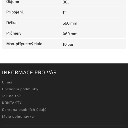
Objem
:
80l
Připojení
:
1"
Délka
:
660 mm
Průměr
:
460 mm
Max. přípustný tlak
:
10 bar
INFORMACE PRO VÁS
O nás
Obchodní podmínky
Jak na to?
KONTAKTY
Ochrana osobních údajů
Moje objednávka