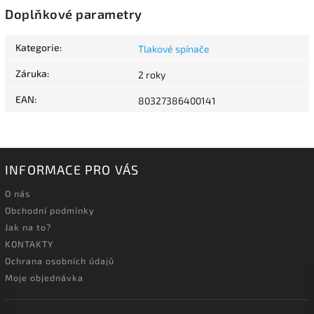
Doplňkové parametry
Kategorie
:
Tlakové spínače
Záruka
:
2 roky
EAN
:
80327386400141
INFORMACE PRO VÁS
O nás
Obchodní podmínky
Jak na to?
KONTAKTY
Ochrana osobních údajů
Moje objednávka