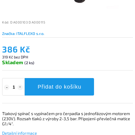
Kód:
D A000103 D A000115
Značka:
ITALFLEXO s.r.o.
386 Kč
319 Kč bez DPH
Skladem
(2 ks)
Přidat do košíku
Tlakový spínač s vypínačem pro čerpadla s jednofázovým motorem
(230V). Rozsah tlaků z výroby 2-3,5 bar. Připojení-převlečná matice
G1/4".
Detailní informace