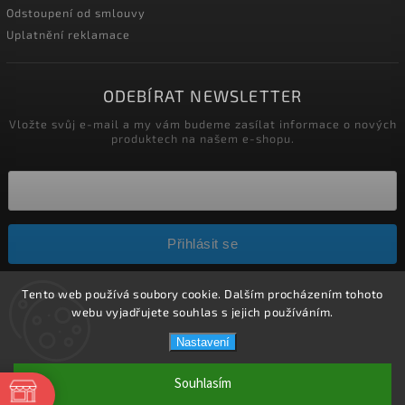
Odstoupení od smlouvy
Uplatnění reklamace
ODEBÍRAT NEWSLETTER
Vložte svůj e-mail a my vám budeme zasílat informace o nových
produktech na našem e-shopu.
Přihlásit se
Tento web používá soubory cookie. Dalším procházením tohoto
webu vyjadřujete souhlas s jejich používáním.
Copyright 2026
HELÍSEK stavební s.r.o.
. Všechna práva
vyhrazena.
Nastavení
Upravit nastavení cookies
Vytvořil
Shoptet
| Design
Shoptak.cz.
Souhlasím
Weboo.eu