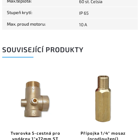
Max.teplota
:
60 st. Celsia
Stupeň krytí
:
IP 65
Max. proud motoru
:
10 A
SOUVISEJÍCÍ PRODUKTY
Tvarovka 5-cestná pro
Přípojka 1/4" mosaz
vodárny 1"x72mm ST
(prodloužení)