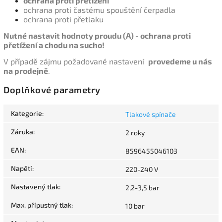
ochrana proti přetížení
ochrana proti častému spouštění čerpadla
ochrana proti přetlaku
Nutné nastavit hodnoty proudu (A) - ochrana proti
přetížení a chodu na sucho!
V případě zájmu požadované nastavení
provedeme u nás
na prodejně
.
Doplňkové parametry
Kategorie
:
Tlakové spínače
Záruka
:
2 roky
EAN
:
8596455046103
Napětí
:
220-240 V
Nastavený tlak
:
2,2-3,5 bar
Max. přípustný tlak
:
10 bar