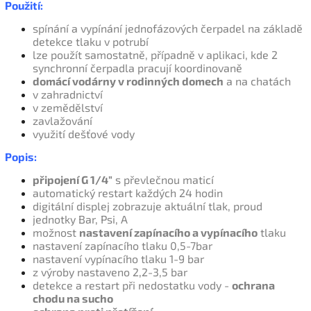
Použití:
spínání a vypínání jednofázových čerpadel na základě
detekce tlaku v potrubí
lze použít samostatně, případně v aplikaci, kde 2
synchronní čerpadla pracují koordinovaně
domácí vodárny v rodinných domech
a na chatách
v zahradnictví
v zemědělství
zavlažování
využití dešťové vody
Popis:
připojení G 1/4"
s převlečnou maticí
automatický restart každých 24 hodin
digitální displej zobrazuje aktuální tlak, proud
jednotky Bar, Psi, A
možnost
nastavení zapínacího a vypínacího
tlaku
nastavení zapínacího tlaku 0,5-7bar
nastavení vypínacího tlaku 1-9 bar
z výroby nastaveno 2,2-3,5 bar
detekce a restart při nedostatku vody -
ochrana
chodu na sucho