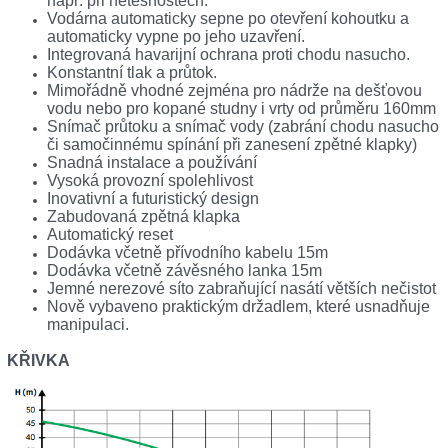
např. při netěsnostech.
Vodárna automaticky sepne po otevření kohoutku a
automaticky vypne po jeho uzavření.
Integrovaná havarijní ochrana proti chodu nasucho.
Konstantní tlak a průtok.
Mimořádně vhodné zejména pro nádrže na dešťovou
vodu nebo pro kopané studny i vrty od průměru 160mm
Snímač průtoku a snímač vody (zabrání chodu nasucho
či samočinnému spínání při zanesení zpětné klapky)
Snadná instalace a používání
Vysoká provozní spolehlivost
Inovativní a futuristický design
Zabudovaná zpětná klapka
Automatický reset
Dodávka včetně přívodního kabelu 15m
Dodávka včetně závěsného lanka 15m
Jemné nerezové síto zabraňující nasátí větších nečistot
Nově vybaveno praktickým držadlem, které usnadňuje
manipulaci.
KŘIVKA