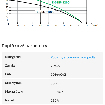
Doplňkové parametry
Kategorie
:
Vodárny s ponorným čerpadlem
Záruka
:
2 roky
EAN
:
90144042
Max.výtlak
:
36 m
Max.průtok
:
95 l/min
Napětí
:
230 V