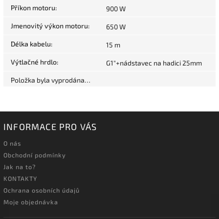
Příkon motoru
:
900 W
Jmenovitý výkon motoru
:
650 W
Délka kabelu
:
15 m
Výtlačné hrdlo
:
G1"+nádstavec na hadici 25mm
Položka byla vyprodána…
INFORMACE PRO VÁS
O nás
Obchodní podmínky
Jak na to?
KONTAKTY
Ochrana osobních údajů
Moje objednávka