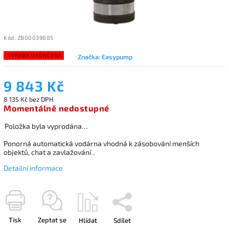
Kód:
ZB00039885
VÝROBA UKONČENA
Značka:
Easypump
9 843 Kč
8 135 Kč bez DPH
Momentálně nedostupné
Položka byla vyprodána…
Ponorná automatická vodárna vhodná k zásobování menších
objektů, chat a zavlažování .
Detailní informace
Tisk
Zeptat se
Hlídat
Sdílet