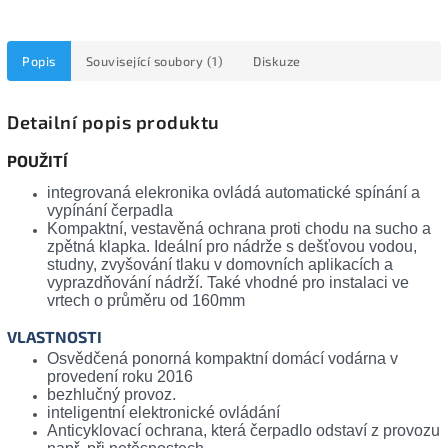
Popis
Související soubory (1)
Diskuze
Detailní popis produktu
POUŽITÍ
integrovaná elekronika ovládá automatické spínání a
vypínání čerpadla
Kompaktní, vestavěná ochrana proti chodu na sucho a
zpětná klapka. Ideální pro nádrže s dešťovou vodou,
studny, zvyšování tlaku v domovních aplikacích a
vyprazdňování nádrží. Také vhodné pro instalaci ve
vrtech o průměru od 160mm
VLASTNOSTI
Osvědčená ponorná kompaktní domácí vodárna v
provedení roku 2016
bezhlučný provoz.
inteligentní elektronické ovládání
Anticyklovací ochrana, která čerpadlo odstaví z provozu