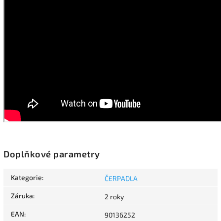
Doplňkové parametry
Kategorie
:
ČERPADLA
Záruka
:
2 roky
EAN
:
90136252