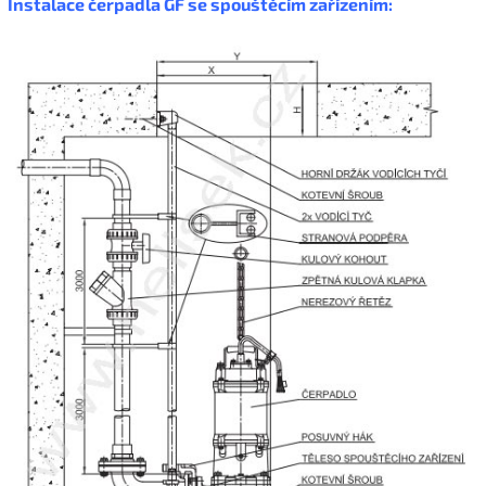
Instalace čerpadla GF se spouštěcím zařízením: