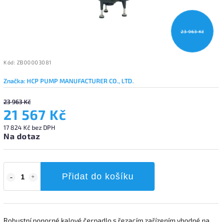
23 963 Kč
Kód:
ZB00003081
Značka:
HCP PUMP MANUFACTURER CO., LTD.
23 963 Kč
21 567 Kč
17 824 Kč bez DPH
Na dotaz
Přidat do košíku
Robustní ponorné kalové čerpadlo s řezacím zařízením vhodné na