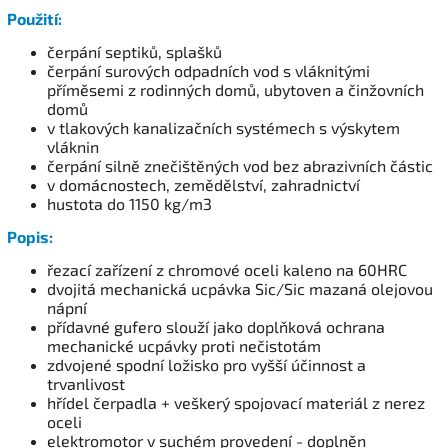
Použití:
čerpání septiků, splašků
čerpání surových odpadních vod s vláknitými
příměsemi z rodinných domů, ubytoven a činžovních
domů
v tlakových kanalizačních systémech s výskytem
vláknin
čerpání silně znečištěných vod bez abrazivních částic
v domácnostech, zemědělství, zahradnictví
hustota do 1150 kg/m3
Popis:
řezací zařízení z chromové oceli kaleno na 60HRC
dvojitá mechanická ucpávka Sic/Sic mazaná olejovou
nápní
přídavné gufero slouží jako doplňková ochrana
mechanické ucpávky proti nečistotám
zdvojené spodní ložisko pro vyšší účinnost a
trvanlivost
hřídel čerpadla + veškerý spojovací materiál z nerez
oceli
elektromotor v suchém provedení - doplněn