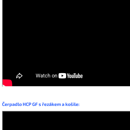
Čerpadlo HCP GF s řezákem a košile: