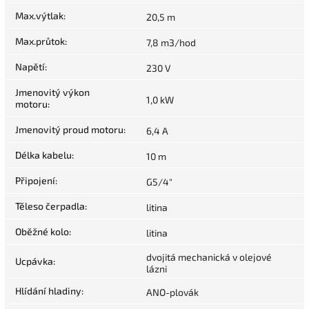
Max.výtlak
:
20,5 m
Max.průtok
:
7,8 m3/hod
Napětí
:
230 V
Jmenovitý výkon
1,0 kW
motoru
:
Jmenovitý proud motoru
:
6,4 A
Délka kabelu
:
10 m
Připojení
:
G5/4"
Těleso čerpadla
:
litina
Oběžné kolo
:
litina
dvojitá mechanická v olejové
Ucpávka
:
lázni
Hlídání hladiny
:
ANO-plovák