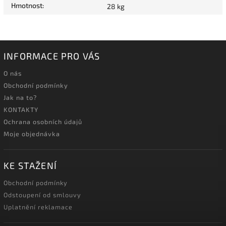
Hmotnost
:
28 kg
INFORMACE PRO VÁS
O nás
Obchodní podmínky
Jak na to?
KONTAKTY
Ochrana osobních údajů
Moje objednávka
KE STAŽENÍ
Obchodní podmínky
Odstoupení od smlouvy
Uplatnění reklamace