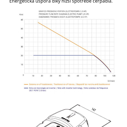
Energetická úspora díky nižší spotřebě čerpadla.