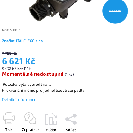
7 790 Kč
Kód:
SIRIO3
Značka:
ITALFLEXO s.r.o.
7 790 Kč
6 621 Kč
5 472 Kč bez DPH
Momentálně nedostupné
(1 ks)
Položka byla vyprodána…
Frekvenční měnič pro jednofázová čerpadla
Detailní informace
Tisk
Zeptat se
Hlídat
Sdílet